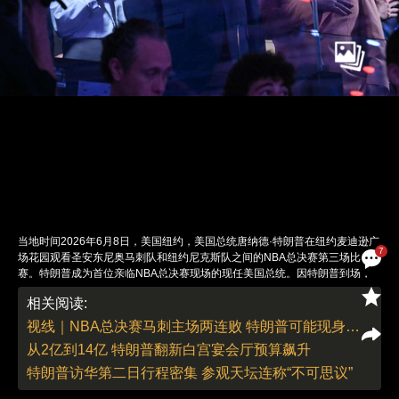
当地时间2026年6月8日，美国纽约，美国总统唐纳德·特朗普在纽约麦迪逊广
7
场花园观看圣安东尼奥马刺队和纽约尼克斯队之间的NBA总决赛第三场比
赛。特朗普成为首位亲临NBA总决赛现场的现任美国总统。因特朗普到场，
特勤局升级安保，场馆周边道路封闭，球迷需提前两小时接受机场级安检，禁
相关阅读:
止带包入场。奏国歌环节，当特朗普画面出现在大屏幕时，现场尼克斯球迷发
出巨大嘘声，持续约7秒。最终尼克斯主场111-115不敌马刺，系列赛被追至
视线｜NBA总决赛马刺主场两连败 特朗普可能现身尼克斯主场
2-1。图：SAUL LOEB／视觉中国
从2亿到14亿 特朗普翻新白宫宴会厅预算飙升
责任编辑：李丛汛 | 版面编辑：李丛汛
特朗普访华第二日行程密集 参观天坛连称“不可思议”