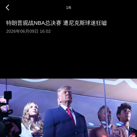
1
/
6
特朗普观战NBA总决赛 遭尼克斯球迷狂嘘
2026年06月09日 16:02