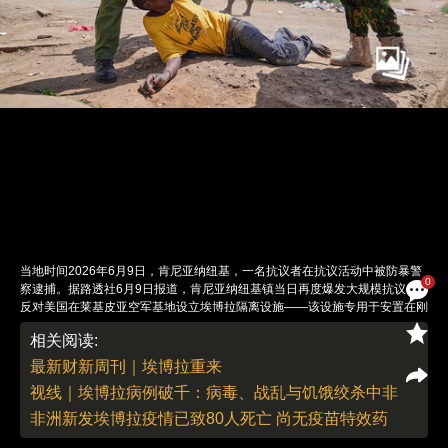
当地时间2026年6月9日，肯尼亚纳纽基，一名抗议者在抗议活动中被防暴警
0
察逮捕。据路透社6月9日报道，肯尼亚纳纽基镇当日再度爆发大规模抗议，
反对美国在莱基皮亚空军基地设立埃博拉隔离设施——该设施专用于安置在刚
果（金）感染埃博拉病毒的美国公民。数百名示威者高喊“莱基皮亚不是垃圾
相关阅读:
场”的口号，遭警方用催泪瓦斯和水炮驱散。一名抗议活动负责人证实，警方
开枪打死了一名抗议者。此前一周的抗议已造成2人死亡，肯尼亚高等法院虽
最新财新周刊｜埃博拉重来
已发布临时禁令叫停项目，但施工仍在继续。肯尼亚总统威廉·鲁托对该项目
视线｜埃博拉病例破千：病毒、战乱与饥饿绞杀中非
表示坚决支持，并称拒绝盟友的这一请求是“不人道的”。华盛顿方面也承诺向
肯尼亚提供1350万美元的防灾援助资金。肯尼亚目前还未有埃博拉病例。当
非洲新发埃博拉疫情已致80人死亡 尚无疫苗特效药
地居民与医疗从业者联盟强烈反对将高传染性病毒的潜在携带者带入本国，并