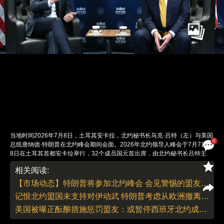
当地时间2026年7月8日，土耳其安卡拉，北约秘书长马克·吕特（左）与美国
0
总统唐纳德·特朗普在北约峰会期间会面。2026年北约领导人峰会于7月7日至
8日在土耳其首都安卡拉举行，32个成员国元首出席，由北约秘书长吕特主
持，这也是土耳其时隔22年再度主办该峰会。峰会聚焦防务开支、对乌援助
相关阅读:
及“北约3.0”转型等议题，但开幕当天便被美欧公开分歧笼罩。美国总统特朗
普抵达后直言对北约“非常失望”，点名批评英、法、德、意未支持美国对伊朗
【市场动态】特朗普将参加北约峰会 会见警惕的盟友和泽连斯基
军事行动，并称若非土耳其主办“不会出席”。特朗普还再次声称格陵兰岛“应由
记恨北约盟国未支持对伊动武 特朗普考虑从欧洲撤离部分美军
美国控制”，遭丹麦首相当面反驳。峰会核心议题“北约3.0”由美方提出，计划
由欧洲主导常规防御，美国退居“核保护伞”角色。美联社报道称，各国已同意
美国被曝正酝酿措施惩罚盟友：或暂停西班牙北约成员资格
到2035年将GDP的5%用于防务及相关基建。乌克兰总统泽连斯基也出席峰