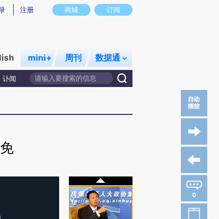
录
注册
商城
订阅
lish
mini+
周刊
数据通
讣闻
被免
0