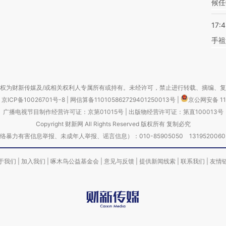
候任
17:
手祖
权为财新传媒及/或相关权利人专属所有或持有。未经许可，禁止进行转载、摘编、
京ICP备10026701号-8
|
网信算备110105862729401250013号
|
京公网安备 11
广播电视节目制作经营许可证：京第01015号
|
出版物经营许可证：第直100013号
Copyright 财新网 All Rights Reserved 版权所有 复制必究
害信息举报、未成年人举报、谣言信息）：010-85905050 13195200605 举报邮
于我们
|
加入我们
|
啄木鸟公益基金会
|
意见与反馈
|
提供新闻线索
|
联系我们
|
友情