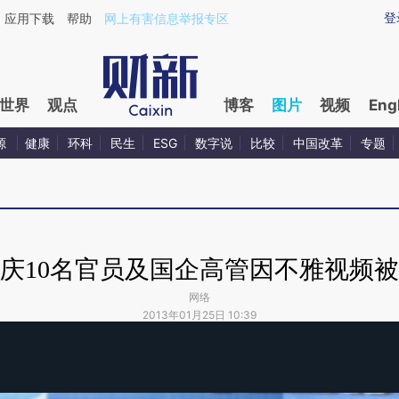
登
应用下载
帮助
网上有害信息举报专区
世界
观点
博客
图片
视频
Eng
源
健康
环科
民生
ESG
数字说
比较
中国改革
专题
庆10名官员及国企高管因不雅视频
网络
2013年01月25日 10:39