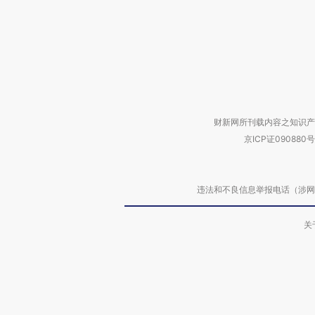
财新网所刊载内容之知识产
京ICP证090880号
违法和不良信息举报电话（涉网络暴力有
关