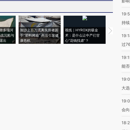
影响
19:5
持续
致多瑙河
加沙上百万流离失所者困
视线｜HYROX的吸金
马航飞行员
二战沉船与
于“塑料烤箱” 高温引发健
术：是什么让中产们甘
粒摇头丸 尿
19:1
露出
康危机
心“花钱找虐”？
毒品
过7
19:1
能否
19:
大选
19:0
会向
18: