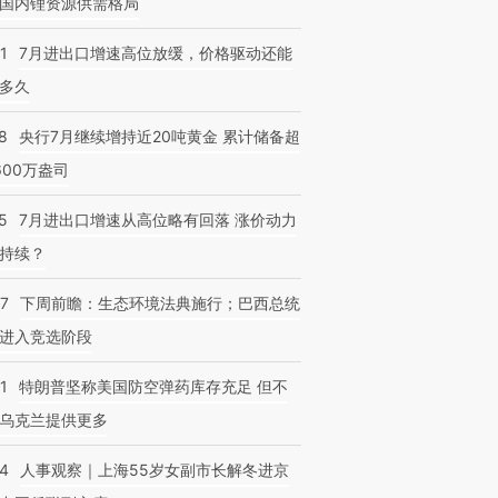
国内锂资源供需格局
1
7月进出口增速高位放缓，价格驱动还能
多久
跨国走私7万
视线｜被称为“蟑螂”的印
视线｜“入侵”还是“人道危
检体内含3种
8
央行7月继续增持近20吨黄金 累计储备超
度Z世代 用街头抗争将教
机”？难民潮撕裂西班牙
秘鲁纳斯
育部长拱下台
飞地休达
13人遇难
600万盎司
5
7月进出口增速从高位略有回落 涨价动力
持续？
07
下周前瞻：生态环境法典施行；巴西总统
进入竞选阶段
1
特朗普坚称美国防空弹药库存充足 但不
乌克兰提供更多
24
人事观察｜上海55岁女副市长解冬进京