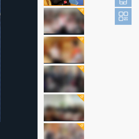
登
成为财新m
图片