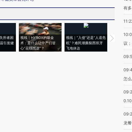
有多
11:2
10:
失所者困
视线｜HYROX的吸金
视线｜“入侵”还是“人道危
视线｜被称为
高温引发健
术：是什么让中产们甘
机”？难民潮撕裂西班牙
度Z世代 用
议；
心“花钱找虐”？
飞地休达
育部长拱下
09:
09:
怎么
09:
0.1
09:
龙餐