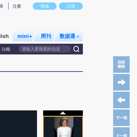
录
注册
商城
订阅
lish
mini+
周刊
数据通
讣闻