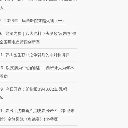
大
2
2026年，民营医院穿越火线（一）
06
能源内参｜八大硅料巨头发起“反内卷”倡
“蟑螂”的印
湖北宜昌局部短时降雨
视线｜火箭残骸撞月球的
一周天下
街头抗争将教
全国用电负荷四创新高
128毫米 紧急转移近
背后：太空垃圾与
枪杀8人
台
4000人
SpaceX的万亿帝国
民涌入西
51
韩杰医生获罪之争背后的非对称博弈
43
以疾病为中心的陷阱：西班牙人为何不
看病
29
今日开盘：沪指报3943.82点 涨幅
0%
21
票房｜沈腾新片点映票房破亿 《欢迎来
馆》空降迎战《奥德赛》(含视频)