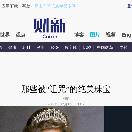
登
应用下载
帮助
网上有害信息举报专区
世界
观点
博客
图片
视频
Eng
源
健康
环科
民生
ESG
数字说
比较
中国改革
专题
那些被“诅咒”的绝美珠宝
网络
2013年02月17日 11:07