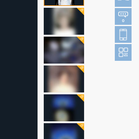
0
登
成为财新m
图片