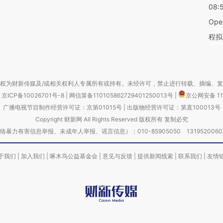
08:
Op
程拟
权为财新传媒及/或相关权利人专属所有或持有。未经许可，禁止进行转载、摘编、
京ICP备10026701号-8
|
网信算备110105862729401250013号
|
京公网安备 11
广播电视节目制作经营许可证：京第01015号
|
出版物经营许可证：第直100013号
Copyright 财新网 All Rights Reserved 版权所有 复制必究
害信息举报、未成年人举报、谣言信息）：010-85905050 13195200605 举报邮
于我们
|
加入我们
|
啄木鸟公益基金会
|
意见与反馈
|
提供新闻线索
|
联系我们
|
友情