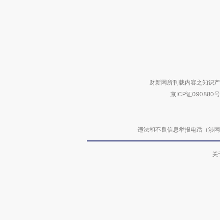
财新网所刊载内容之知识产
京ICP证090880号
违法和不良信息举报电话（涉网络暴力有
关