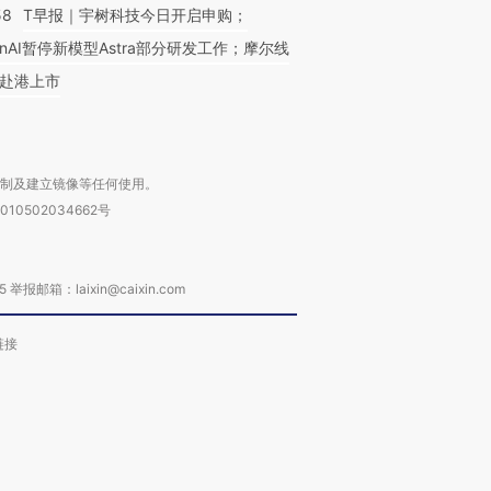
58
T早报｜宇树科技今日开启申购；
enAI暂停新模型Astra部分研发工作；摩尔线
赴港上市
复制及建立镜像等任何使用。
010502034662号
箱：laixin@caixin.com
链接