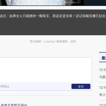
妃说过：如果女人只能拥有一颗珠宝，那必定是珍珠！还记得戴安娜王妃
责任编辑：Luyong | 版面编辑：赵跃
最
12:3
与敌
新网观点
发布
12:1
有人
本篇文章暂无评论
12: