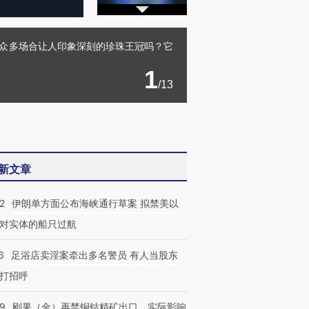
在众多场合让人印象深刻的珍珠王冠吗？它
1
/13
新文章
2
伊朗单方面公布海峡通行草案 拟禁美以
对实体的船只过航
6
足浴店卖淫案牵出多名警员 有人当股东
打招呼
09
刚果（金）再禁铜钴精矿出口，实际影响