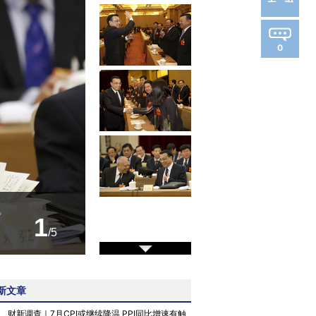
0
。
1
/5
新文章
4
财新调查｜7月CPI或继续降温 PPI同比增速有触