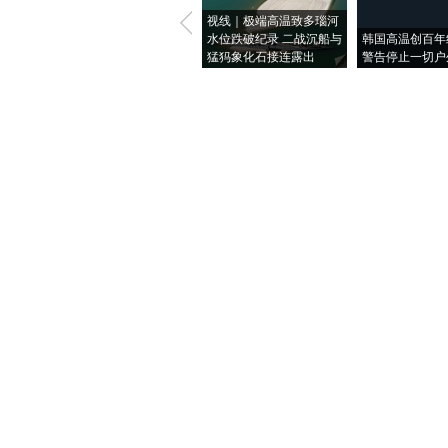
视线｜极端高温致多瑙河
水位跌破纪录 二战沉船与
韩国高温创百年
猛犸象化石接连露出
警告停止一切户