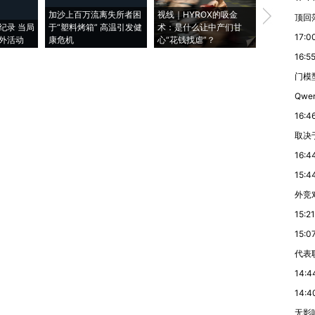
加沙上百万流离失所者困
视线｜HYROX的吸金
马航飞行员
顶回
纪录 当局
于“塑料烤箱” 高温引发健
术：是什么让中产们甘
粒摇头丸 尿
17:0
外活动
康危机
心“花钱找虐”？
毒品
16:5
门模型
Qwe
16:4
取决
16:4
15:4
外竞
15:21
15:0
代表
14:4
14:4
无影响