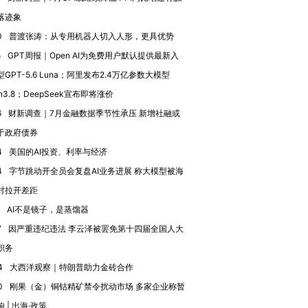
跨国走私7万
视线｜被称为“蟑螂”的印
视线｜“入侵”还是“人道危
落迹象
检体内含3种
度Z世代 用街头抗争将教
机”？难民潮撕裂西班牙
秘鲁纳斯
0
普渡张涛：从专用机器人切入人形，更具优势
育部长拱下台
飞地休达
13人遇难
5
GPT周报｜Open AI为免费用户默认提供最新入
GPT-5.6 Luna；阿里发布2.4万亿参数大模型
n3.8；DeepSeek宣布即将涨价
6
财新调查｜7月金融数据季节性承压 新增社融或
于政府债券
4
美国的AI投资、利率与经济
4
字节跳动开全员会复盘AI业务进展 称大模型被海
对拉开差距
AI不是镜子，是蒸馏器
7
因严重违纪违法 李云泽被罢免第十四届全国人大
职务
4
大西洋观察｜特朗普助力金砖合作
0
刚果（金）铜钴精矿禁令扰动市场 多家企业称暂
 | 出海·政策