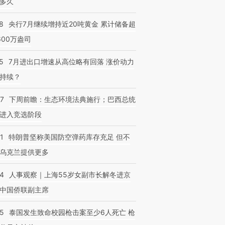
多久
8
央行7月继续增持近20吨黄金 累计储备超
600万盎司
跨国走私7万
视线｜被称为“蟑螂”的印
视线｜“入侵”还是“人道危
检体内含3种
5
7月进出口增速从高位略有回落 涨价动力
度Z世代 用街头抗争将教
机”？难民潮撕裂西班牙
秘鲁纳斯
育部长拱下台
飞地休达
13人遇难
持续？
07
下周前瞻：生态环境法典施行；巴西总统
进入竞选阶段
1
特朗普坚称美国防空弹药库存充足 但不
乌克兰提供更多
24
人事观察｜上海55岁女副市长解冬进京
中国侨联副主席
45
泰国发生致命校园枪击案至少6人死亡 枪