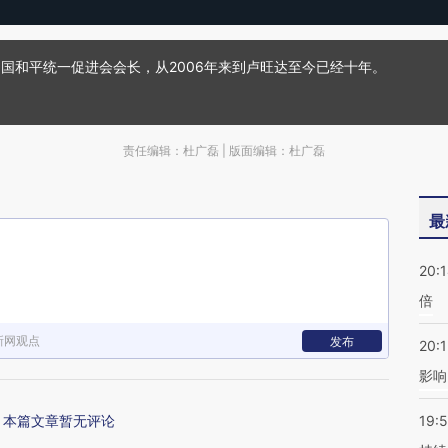
国和平统一促进会会长，从2006年来到卢旺达至今已经十年。
责任编辑：杜广磊 | 版面编辑：杜广磊
最
20:
倍
新网观点
发布
20:1
影响
本篇文章暂无评论
19:5