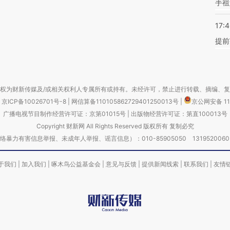
手祖
17:
提前
权为财新传媒及/或相关权利人专属所有或持有。未经许可，禁止进行转载、摘编、
京ICP备10026701号-8
|
网信算备110105862729401250013号
|
京公网安备 11
广播电视节目制作经营许可证：京第01015号
|
出版物经营许可证：第直100013号
Copyright 财新网 All Rights Reserved 版权所有 复制必究
害信息举报、未成年人举报、谣言信息）：010-85905050 13195200605 举报邮
于我们
|
加入我们
|
啄木鸟公益基金会
|
意见与反馈
|
提供新闻线索
|
联系我们
|
友情