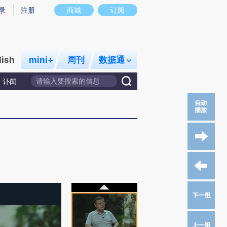
录
注册
商城
订阅
lish
mini+
周刊
数据通
讣闻