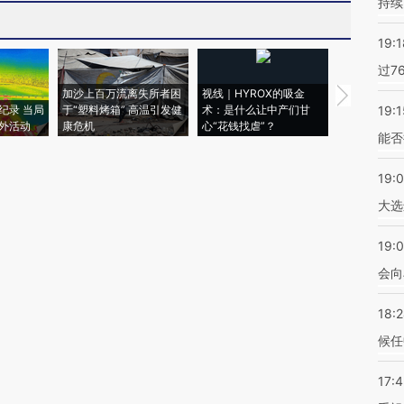
持续
19:1
过7
加沙上百万流离失所者困
视线｜HYROX的吸金
马航飞行员
纪录 当局
于“塑料烤箱” 高温引发健
术：是什么让中产们甘
粒摇头丸 尿
19:1
外活动
康危机
心“花钱找虐”？
毒品
能否
19:
大选
19:0
会向
18:
候任
17: