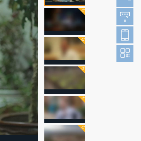
0
登
成为财新m
图片