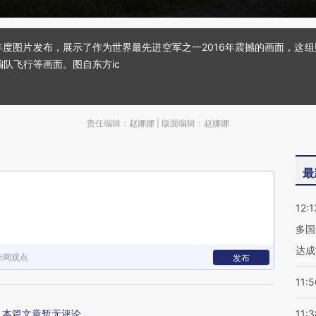
16年年度图片发布，展示了作为世界最先进空军之一2016年震撼的画面，
编队飞行等画面。图自东方ic
责任编辑：赵娜娜 | 版面编辑：赵娜娜
最
12:1
多国
达成
新网观点
发布
11:5
本篇文章暂无评论
11:3