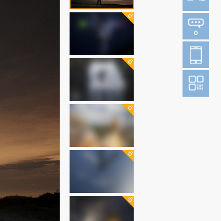
0
登
成为财新m
图片