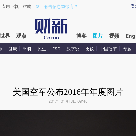
登
应用下载
帮助
网上有害信息举报专区
世界
观点
博客
图片
视频
Eng
源
健康
环科
民生
ESG
数字说
比较
中国改革
专题
美国空军公布2016年年度图片
2017年01月13日 09:40