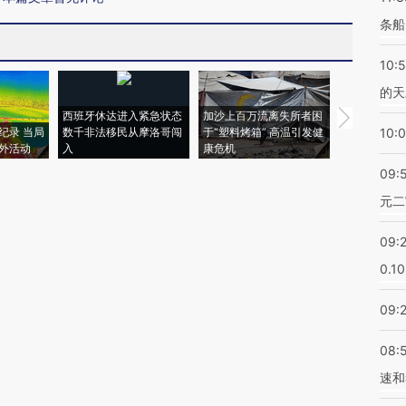
条船
10:
的天
西班牙休达进入紧急状态
加沙上百万流离失所者困
视线｜HYR
纪录 当局
数千非法移民从摩洛哥闯
于“塑料烤箱” 高温引发健
术：是什么
10:
外活动
入
康危机
心“花钱找虐
09:
元二
09:
0.1
09:
08:
速和