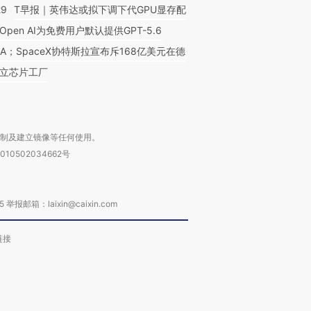
29
T早报｜英伟达或拟下调下代GPU显存配
Open AI为免费用户默认提供GPT-5.6
NA；SpaceX协特斯拉宣布斥168亿美元在德
立芯片工厂
复制及建立镜像等任何使用。
010502034662号
箱：laixin@caixin.com
链接