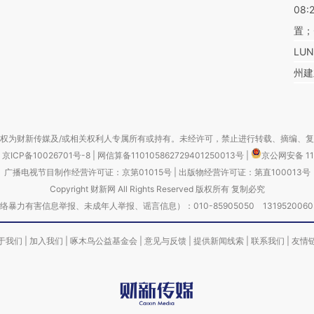
08:
置；
LU
州建
权为财新传媒及/或相关权利人专属所有或持有。未经许可，禁止进行转载、摘编、
京ICP备10026701号-8
|
网信算备110105862729401250013号
|
京公网安备 11
广播电视节目制作经营许可证：京第01015号
|
出版物经营许可证：第直100013号
Copyright 财新网 All Rights Reserved 版权所有 复制必究
害信息举报、未成年人举报、谣言信息）：010-85905050 13195200605 举报邮
于我们
|
加入我们
|
啄木鸟公益基金会
|
意见与反馈
|
提供新闻线索
|
联系我们
|
友情