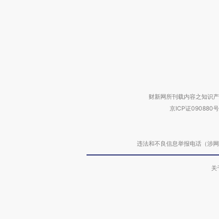
财新网所刊载内容之知识产
京ICP证090880号
违法和不良信息举报电话（涉网络暴力有
关