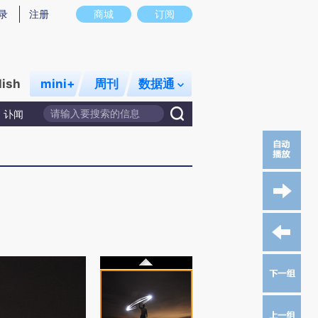
录
注册
商城
订阅
lish
mini+
周刊
数据通
讣闻