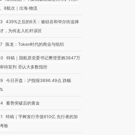
、8航次｜出海·物流
53
439%之后的6天：被硅谷和华尔街追捧
才，为何走入杠杆误区
OX的吸金
马航飞行员跨国走私7万
视线｜被称为“蟑螂”的印
让中产们甘
07
陈龙：Token时代的商业与组织
粒摇头丸 尿检体内含3种
度Z世代 用街头抗争将教
秘鲁纳斯
”？
毒品
育部长拱下台
13人遇难
50
特稿｜国航原党委书记樊澄受贿3847万
审待宣判 否认大多数指控
29
今日开盘：沪指报3896.49点 跌幅
0%
24
蓄势突破后的黄金
51
特稿｜宇树发行市值610亿 先行者的加
考验