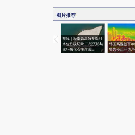
图片推荐
视线｜极端高温致多瑙河
水位跌破纪录 二战沉船与
韩国高温创百年
猛犸象化石接连露出
警告停止一切户