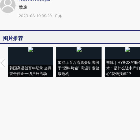
致哀
2023-08-19 09:20 · 广东
图片推荐
加沙上百万流离失所者困
视线｜HYROX的吸
韩国高温创百年纪录 当局
于“塑料烤箱” 高温引发健
术：是什么让中产们
警告停止一切户外活动
康危机
心“花钱找虐”？