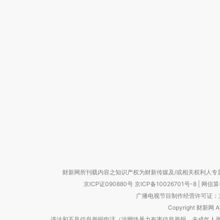
财新网所刊载内容之知识产权为财新传媒及/或相关权利人专
京ICP证090880号
京ICP备10026701号-8
|
网信算备
广播电视节目制作经营许可证：京
Copyright 财新网 
违法和不良信息举报电话（涉网络暴力有害信息举报、未成年人举报、谣言信息）