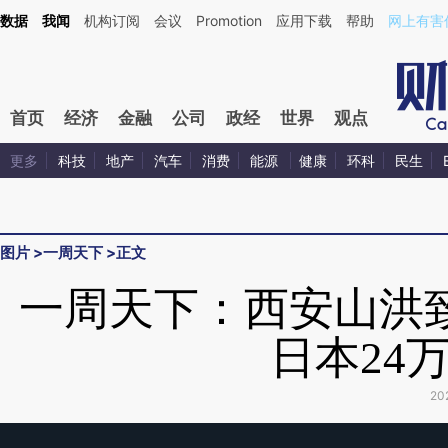
数据
我闻
机构订阅
会议
Promotion
应用下载
帮助
网上有害
首页
经济
金融
公司
政经
世界
观点
更多
科技
地产
汽车
消费
能源
健康
环科
民生
图片
>
一周天下
>
正文
一周天下：西安山洪致
日本24
20