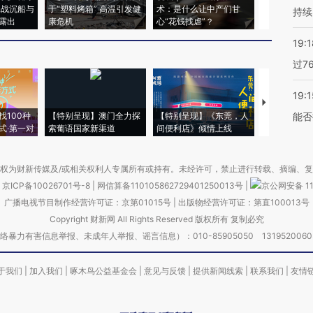
二战沉船与
于“塑料烤箱” 高温引发健
术：是什么让中产们甘
粒摇头丸 尿
持续
露出
康危机
心“花钱找虐”？
毒品
19:1
过7
19:1
【推广】走
找100种
【特别呈现】澳门全力探
【特别呈现】《东莞，人
会，让数智科
能否
式·第一对
索葡语国家新渠道
间便利店》倾情上线
业
权为财新传媒及/或相关权利人专属所有或持有。未经许可，禁止进行转载、摘编、
京ICP备10026701号-8
|
网信算备110105862729401250013号
|
京公网安备 11
广播电视节目制作经营许可证：京第01015号
|
出版物经营许可证：第直100013号
Copyright 财新网 All Rights Reserved 版权所有 复制必究
害信息举报、未成年人举报、谣言信息）：010-85905050 13195200605 举报邮
于我们
|
加入我们
|
啄木鸟公益基金会
|
意见与反馈
|
提供新闻线索
|
联系我们
|
友情