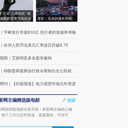
侵”还是“人道危机” 难
撕裂西班牙飞地休达
显影｜瓜农的漫长等待
｜
宇树发行市值610亿 先行者的加速和考验
｜
在岸人民币兑美元汇率连日升破6.75
我闻
｜
艾路明及多名股东被拘
｜
特朗普再签两份行政令限制出生公民权
周刊
｜
【封面报道】电力现货市场元年突进
新网主编精选版电邮
样例
新网新闻版电邮全新升级！财新网主编精心编
，每个工作日定时投递，篇篇重磅，可信可
。