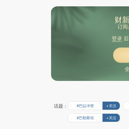
财新
订阅
登录
后
话题：
#巴以冲突
+关注
#巴勒斯坦
+关注