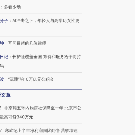
：
多看少动
分子
：
AI冲击之下，年轻人与高学历女性更
坤
：
耳闻目睹的几位律师
日记
：
长护险覆盖全国 筹资和服务给予将持
码
波
：
“沉睡”的10万亿元公积金
新文章
2
非京籍五环内购房社保降至一年 北京市公
最高可贷340万元
7
寒武纪上半年净利润同比翻倍 营收增速