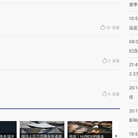
逐季
10:
远是
10
·
回复
08:
纪违
2
·
回复
21:
2.
20:
3
·
回复
倍
20:1
影响
19:5
致多瑙河
加沙上百万流离失所者困
视线｜HYROX的吸金
马航飞行员