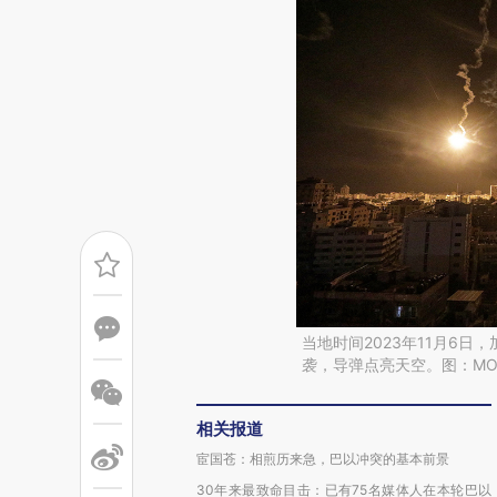
当地时间2023年11月6
袭，导弹点亮天空。图：MOHAMM
相关报道
宦国苍：相煎历来急，巴以冲突的基本前景
30年来最致命目击：已有75名媒体人在本轮巴以