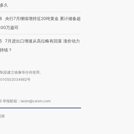
检体内含3种
度Z世代 用街头抗争将教
机”？难民潮撕裂西班牙
秘鲁纳斯
多久
育部长拱下台
飞地休达
13人遇难
8
央行7月继续增持近20吨黄金 累计储备超
600万盎司
5
7月进出口增速从高位略有回落 涨价动力
进第四届链博
【商旅对话】华住集团
技“链”接产
持续？
【特别呈现】寻找100种
CFO：不靠规模取胜，华
【特别呈
有意思的生活方式·第三对
住三大增长引擎是什么？
有意思的
复制及建立镜像等任何使用。
010502034662号
箱：laixin@caixin.com
链接