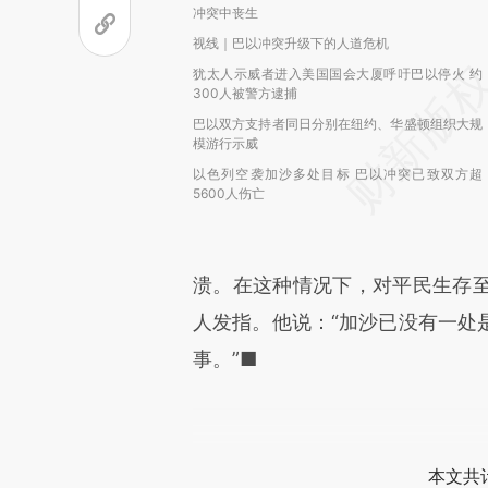
冲突中丧生
视线｜巴以冲突升级下的人道危机
犹太人示威者进入美国国会大厦呼吁巴以停火 约
300人被警方逮捕
巴以双方支持者同日分别在纽约、华盛顿组织大规
模游行示威
以色列空袭加沙多处目标 巴以冲突已致双方超
5600人伤亡
溃。在这种情况下，对平民生存
人发指。他说：“加沙已没有一处
事。”■
本文共计