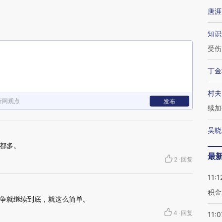
唐涯
知识
受伤
丁金
村夫
新网观点
发布
续加
吴晓
都多。
最
2
·
回复
11:1
积金
争就继续到底，就这么简单。
4
·
回复
11:0