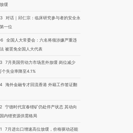
放缓
53
对话｜邱仁宗：临床研究参与者的安全永
第一位
06
全国人大常委会：六名将领涉嫌严重违
法 被罢免全国人大代表
43
7月美国劳动力市场意外放缓 岗位减少
3万个失业率降至4.1%
14
海外金融专才回流香港 外籍工作签证翻
2
宁德时代宜春锂矿仍处停产状态 其动向
国内锂资源供需格局
1
7月进出口增速高位放缓，价格驱动还能
跨国走私7万
视线｜被称为“蟑螂”的印
视线｜“入侵”还是“人道危