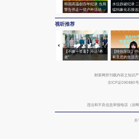
韩国高温创百年纪录 当局
水位跌破纪录 
警告停止一切户外活动
猛犸象化石接连
视听推荐
【不唯一答案】不止“养
【特别呈现】寻
老”
有意思的生活方
财新网所刊载内容之知识产
京ICP证090880号
违法和不良信息举报电话（涉网络暴力有
关