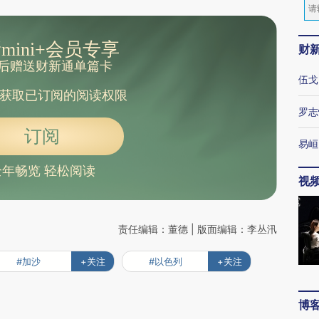
mini+会员专享
财
后赠送财新通单篇卡
伍戈
获取已订阅的阅读权限
罗志
订阅
易峘
全年畅览 轻松阅读
视
责任编辑：董德 | 版面编辑：李丛汛
#加沙
+关注
#以色列
+关注
博