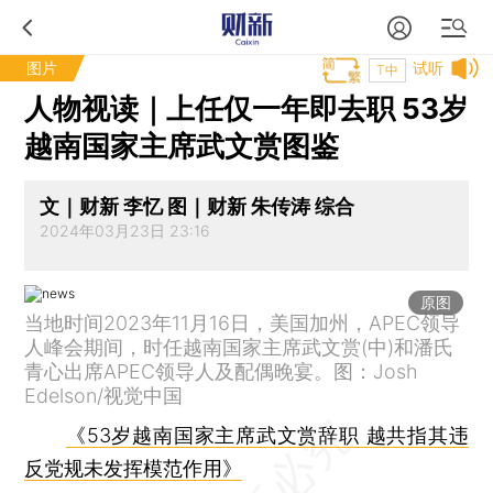
图片
试听
T中
人物视读｜上任仅一年即去职 53岁
越南国家主席武文赏图鉴
文｜财新 李忆 图｜财新 朱传涛 综合
2024年03月23日 23:16
原图
当地时间2023年11月16日，美国加州，APEC领导
人峰会期间，时任越南国家主席武文赏(中)和潘氏
青心出席APEC领导人及配偶晚宴。图：Josh
Edelson/视觉中国
《53岁越南国家主席武文赏辞职 越共指其违
反党规未发挥模范作用》