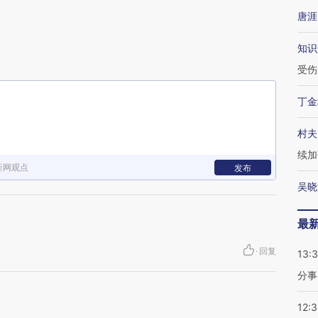
唐涯
知识
受伤
丁金
村夫
续加
新网观点
发布
吴晓
最
·
回复
13:
分事
12: