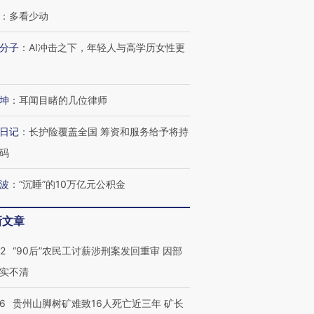
：
多看少动
分子
：
AI冲击之下，年轻人与高学历女性更
坤
：
耳闻目睹的几位律师
日记
：
长护险覆盖全国 筹资和服务给予将持
码
波
：
“沉睡”的10万亿元公积金
新文章
32
“90后”农民工讨薪涉刑案发回重审 因部
实不清
36
贵州山脚树矿难致16人死亡近三年 矿长