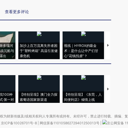
查看更多评论
致多瑙河
加沙上百万流离失所者困
视线｜HYROX的吸金
马航飞行员
二战沉船与
于“塑料烤箱” 高温引发健
术：是什么让中产们甘
粒摇头丸 尿
露出
康危机
心“花钱找虐”？
毒品
【推广】走
找100种
【特别呈现】澳门全力探
【特别呈现】《东莞，人
会，让数智科
式·第一对
索葡语国家新渠道
间便利店》倾情上线
业
权为财新传媒及/或相关权利人专属所有或持有。未经许可，禁止进行转载、摘编、
京ICP备10026701号-8
|
网信算备110105862729401250013号
|
京公网安备 11