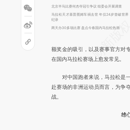
北京半马比赛何杰夺冠引争议 组委会开展调查
马拉松天才基普图姆车祸去世 年仅24岁曾破世界
纪录
两天办30多场比赛 盘点今春国内马拉松热潮
额奖金的吸引，以及赛事官方对
在国内马拉松赛场上愈发常见。
对中国跑者来说，马拉松是一
赴赛场的非洲运动员而言，为争
战。
雄