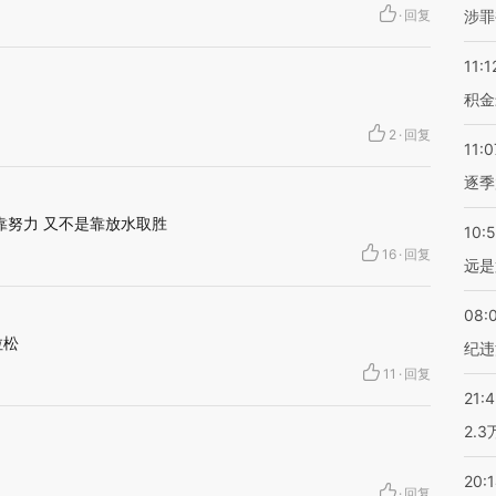
·
回复
涉罪
11:1
积金
2
·
回复
11:0
逐季
靠努力 又不是靠放水取胜
10:
16
·
回复
远是
08:
拉松
纪违
11
·
回复
21:
2.
20:
·
回复