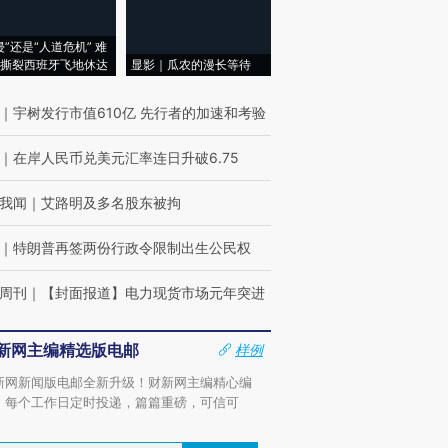
侵”还是“人道危机” 难
撕裂西班牙飞地休达
显影｜瓜农的漫长等待
｜
宇树发行市值610亿 先行者的加速和考验
｜
在岸人民币兑美元汇率连日升破6.75
我闻
｜
艾路明及多名股东被拘
｜
特朗普再签两份行政令限制出生公民权
周刊
｜
【封面报道】电力现货市场元年突进
新网主编精选版电邮
样例
新网新闻版电邮全新升级！财新网主编精心编
，每个工作日定时投递，篇篇重磅，可信可
。