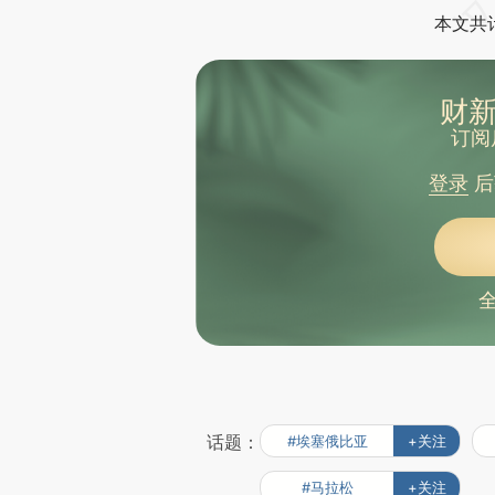
本文共计
财新
订阅
登录
后
话题：
#埃塞俄比亚
+关注
#马拉松
+关注