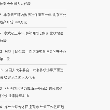
被罢免全国人大代表
2
非京籍五环内购房社保降至一年 北京市公
最高可贷340万元
7
寒武纪上半年净利润同比翻倍 营收增速
放缓
53
对话｜邱仁宗：临床研究参与者的安全永
第一位
06
全国人大常委会：六名将领涉嫌严重违
法 被罢免全国人大代表
43
7月美国劳动力市场意外放缓 岗位减少
3万个失业率降至4.1%
14
海外金融专才回流香港 外籍工作签证翻