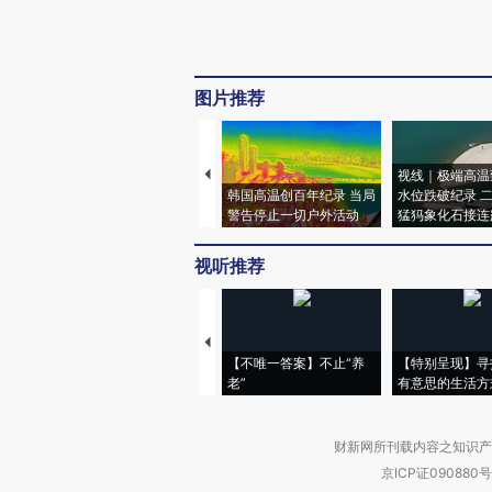
图片推荐
视线｜极端高温
韩国高温创百年纪录 当局
水位跌破纪录 
警告停止一切户外活动
猛犸象化石接连
视听推荐
【不唯一答案】不止“养
【特别呈现】寻
老”
有意思的生活方
财新网所刊载内容之知识产
京ICP证090880号