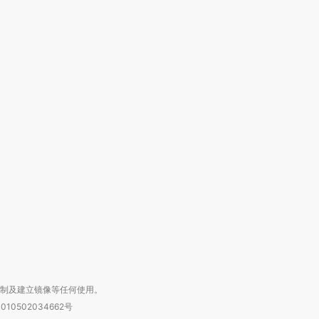
跨国走私7万
视线｜被称为“蟑螂”的印
视线｜“入侵”还是“人道危
检体内含3种
度Z世代 用街头抗争将教
机”？难民潮撕裂西班牙
秘鲁纳斯
育部长拱下台
飞地休达
13人遇难
进第四届链博
【商旅对话】华住集团
技“链”接产
【特别呈现】寻找100种
CFO：不靠规模取胜，华
【特别呈
有意思的生活方式·第三对
住三大增长引擎是什么？
有意思的
复制及建立镜像等任何使用。
010502034662号