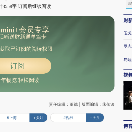
3558字 订阅后继续阅读
财
mini+会员专享
伍戈
后赠送财新通单篇卡
罗志
获取已订阅的阅读权限
易峘
订阅
视
全年畅览 轻松阅读
责任编辑：董德 | 版面编辑：朱传涛
#上海
+关注
#视线
+关注
博