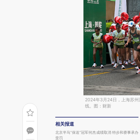
2024年3月24日，上海
线。图：财新
相关报道
北京半马“保送”冠军何杰成绩取消 特步和赛事承办
受罚