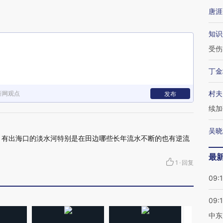
唐涯
知识
受伤
丁金
村夫
新网观点
发布
续加
吴晓
，有出海口的淡水河特别是在田边哪些长年流水不断的也有逆流
最
1
·
回复
09:
09:
中东