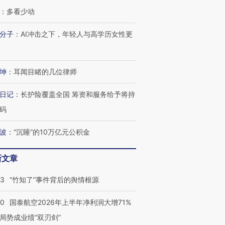
：
多看少动
分子
：
AI冲击之下，年轻人与高学历女性更
坤
：
耳闻目睹的几位律师
日记
：
长护险覆盖全国 筹资和服务给予将持
码
波
：
“沉睡”的10万亿元公积金
新文章
13
“竹知了”事件背后的舆情根源
10
国泰航空2026年上半年净利润大增71%
局势成业绩“双刃剑”