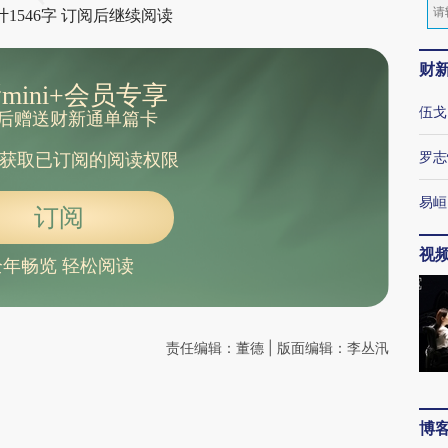
1546字 订阅后继续阅读
财
mini+会员专享
伍戈
后赠送财新通单篇卡
罗志
获取已订阅的阅读权限
易峘
订阅
视
全年畅览 轻松阅读
责任编辑：董德 | 版面编辑：李丛汛
博