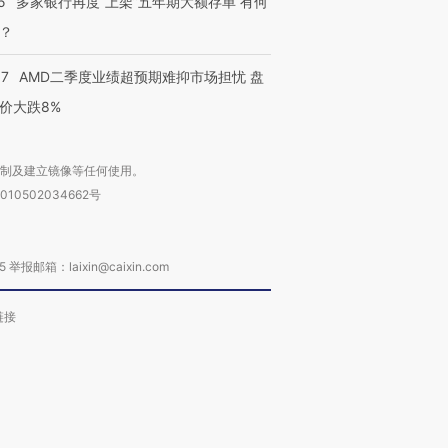
5
多家银行再度“上架”五年期大额存单 有何
？
37
AMD二季度业绩超预期难抑市场担忧 盘
价大跌8%
复制及建立镜像等任何使用。
010502034662号
箱：laixin@caixin.com
链接