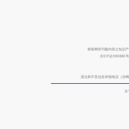
财新网所刊载内容之知识产
京ICP证090880号
违法和不良信息举报电话（涉网络暴力有
关