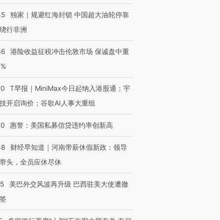
跨国走私7万
视线｜HY
45
独家｜规避红海封锁 中国超大油轮停靠
检体内含3种
泽连斯基密集出访美英 索
秘鲁纳斯卡观光飞机坠毁
术：是什
要防空导弹“救急”
13人遇难
心“花钱找
绕行非洲
36
港险收益征税冲击伦敦市场 保诚盘中重
3%
进第四届链博
【商旅对话】华住集团
20
T早报｜MiniMax今日起纳入港股通；宇
技“链”接产
【特别呈现】寻找100种
CFO：不靠规模取胜，华
【特别呈
有意思的生活方式·第三对
住三大增长引擎是什么？
有意思的
技开启询价；谷歌AI人事大重组
30
惠誉：美国私募信贷违约率创新高
48
财经早知道｜河南带薪休假新政：领导
带头，全员应休尽休
05
美巴外交风波再升级 巴西驻美大使遭撤
签