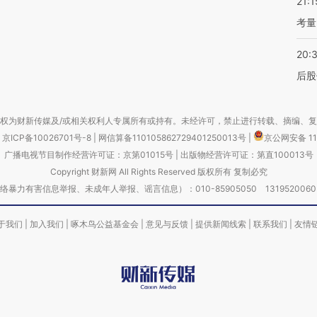
21:1
考量
20:
后股
权为财新传媒及/或相关权利人专属所有或持有。未经许可，禁止进行转载、摘编、
京ICP备10026701号-8
|
网信算备110105862729401250013号
|
京公网安备 11
广播电视节目制作经营许可证：京第01015号
|
出版物经营许可证：第直100013号
Copyright 财新网 All Rights Reserved 版权所有 复制必究
害信息举报、未成年人举报、谣言信息）：010-85905050 13195200605 举报邮
于我们
|
加入我们
|
啄木鸟公益基金会
|
意见与反馈
|
提供新闻线索
|
联系我们
|
友情