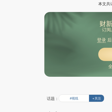
本文共计
财新
订阅
登录
后
话题：
#视线
+关注