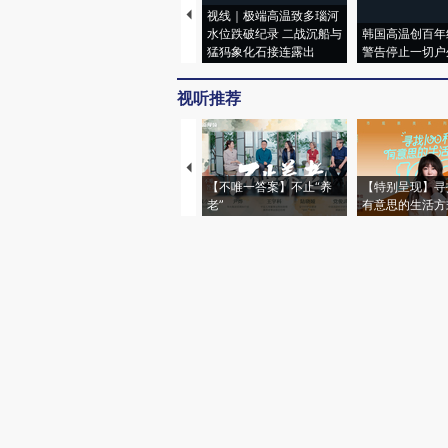
视线｜极端高温致多瑙河
水位跌破纪录 二战沉船与
韩国高温创百年
猛犸象化石接连露出
警告停止一切户
视听推荐
【不唯一答案】不止“养
【特别呈现】寻
老”
有意思的生活方