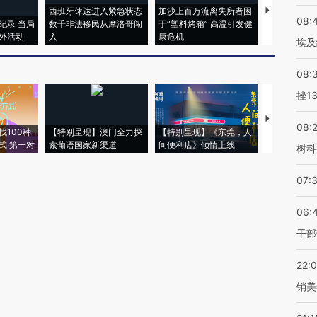
西班牙休达进入紧急状态
加沙上百万流离失所者困
马航飞行员
08:
纪录 当局
数千非法移民从摩洛哥闯
于“塑料烤箱” 高温引发健
粒摇头丸 尿
外活动
入
康危机
毒品
埃及
08:
挫1
【推广】走
08:
找100种
【特别呈现】澳门全力探
【特别呈现】《东莞，人
会，让数智科
式·第一对
索葡语国家新渠道
间便利店》倾情上线
业
树科
07:
06:
干部
22:
销美