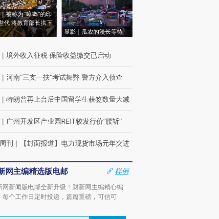
｜被称为“蟑螂”的印
世代 将教育部长拱下
显影｜瓜农的漫长等待
｜
境外收入征税 保险收益缴交已启动
｜
河南“三支一扶”考试舞弊 警方介入侦查
｜
特朗普再上台后中国留学生获签数量大减
｜
广州开发区产业园REIT较发行价“腰斩”
周刊
｜
【封面报道】电力现货市场元年突进
新网主编精选版电邮
样例
新网新闻版电邮全新升级！财新网主编精心编
，每个工作日定时投递，篇篇重磅，可信可
。