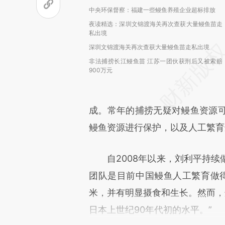
中央环保督察：福建一些鳗鱼养殖企业超标排放
夜读精选：深圳文锦渡海关再次查获大量鳗鱼苗走
私出境
深圳文锦渡海关再次查获大量鳗鱼苗走私出境
非法捕捞长江鳗鱼苗 江苏一团伙获刑后又被索赔
900万元
成。常年的捕捞无疑对鳗鱼资源
鳗鱼资源进行保护，以及人工繁育
自2008年以来，刘利平持续做
团队是目前中国鳗鱼人工繁育做得
米，并有明显摄食和生长。然而，
日本上世纪90年代初的水平。”