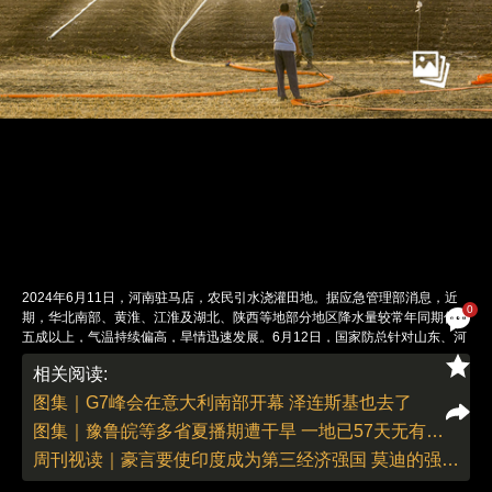
2024年6月11日，河南驻马店，农民引水浇灌田地。据应急管理部消息，近
0
期，华北南部、黄淮、江淮及湖北、陕西等地部分地区降水量较常年同期偏少
五成以上，气温持续偏高，旱情迅速发展。6月12日，国家防总针对山东、河
南两省启动抗旱四级应急响应。图：视觉中国
相关阅读:
责任编辑：董德 | 版面编辑：朱传涛
图集｜G7峰会在意大利南部开幕 泽连斯基也去了
图集｜豫鲁皖等多省夏播期遭干旱 一地已57天无有效降雨
周刊视读｜豪言要使印度成为第三经济强国 莫迪的强势总理之路