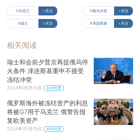
#乌克兰
+关注
#俄乌冲突
+关注
#瑞士
+关注
#泽连斯基
+关注
相关阅读
瑞士和会前夕普京再提俄乌停
火条件 泽连斯基重申不接受
冻结冲突
2024年06月15日
APP打开
俄罗斯海外被冻结资产的利息
将被G7用于乌克兰 俄警告报
复欧美资产
2024年06月15日
APP打开