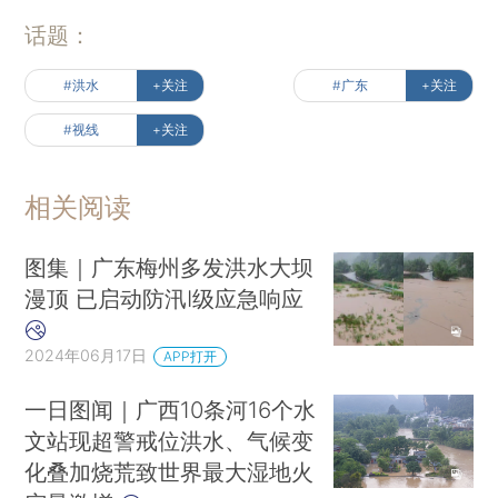
话题：
#洪水
+关注
#广东
+关注
#视线
+关注
相关阅读
图集｜广东梅州多发洪水大坝
漫顶 已启动防汛Ⅰ级应急响应
2024年06月17日
APP打开
一日图闻｜广西10条河16个水
文站现超警戒位洪水、气候变
化叠加烧荒致世界最大湿地火