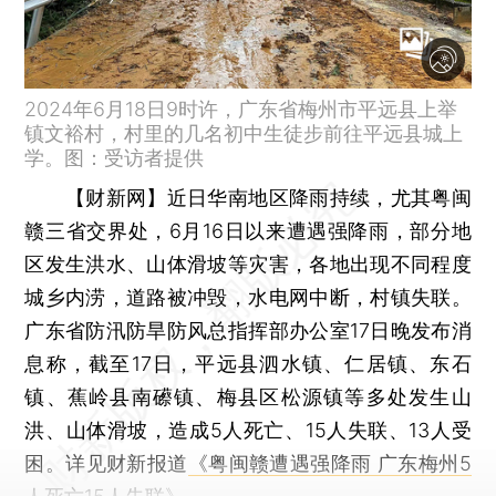
2024年6月18日9时许，广东省梅州市平远县上举
镇文裕村，村里的几名初中生徒步前往平远县城上
学。图：受访者提供
【财新网】
近日华南地区降雨持续，尤其粤闽
赣三省交界处，6月16日以来遭遇强降雨，部分地
区发生洪水、山体滑坡等灾害，各地出现不同程度
城乡内涝，道路被冲毁，水电网中断，村镇失联。
广东省防汛防旱防风总指挥部办公室17日晚发布消
息称，截至17日，平远县泗水镇、仁居镇、东石
镇、蕉岭县南礤镇、梅县区松源镇等多处发生山
洪、山体滑坡，造成5人死亡、15人失联、13人受
困。详见财新报道
《粤闽赣遭遇强降雨 广东梅州5