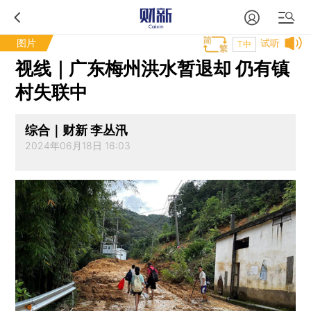
图片
试听
T中
视线｜广东梅州洪水暂退却 仍有镇
村失联中
综合｜财新 李丛汛
2024年06月18日 16:03