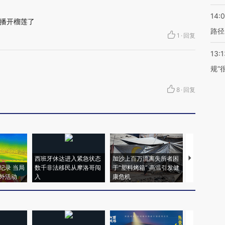
14:0
播开榴莲了
路径
1
·
回复
13:1
规”
8
·
回复
西班牙休达进入紧急状态
加沙上百万流离失所者困
马航飞行员
纪录 当局
数千非法移民从摩洛哥闯
于“塑料烤箱” 高温引发健
粒摇头丸 尿
外活动
入
康危机
毒品