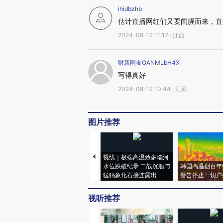
ihidbzhb
估计直播网红们又要闻腥而来，直
2024-08-12 11:17 · 江西
财新网友OANMLbH4X
写得真好
2024-08-12 10:44 · 江苏
图片推荐
视线｜极端高温致多瑙河
水位跌破纪录 二战沉船与
韩国高温创百年
猛犸象化石接连露出
警告停止一切户
视听推荐