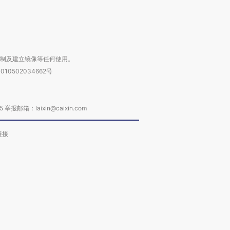
进第四届链博
【商旅对话】华住集团
技“链”接产
【特别呈现】寻找100种
CFO：不靠规模取胜，华
【特别呈
有意思的生活方式·第三对
住三大增长引擎是什么？
有意思的
复制及建立镜像等任何使用。
010502034662号
箱：laixin@caixin.com
链接