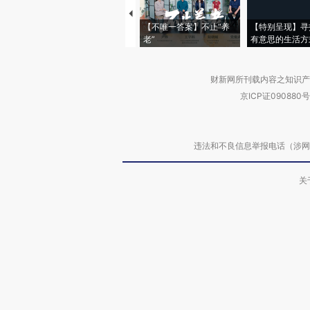
【不唯一答案】不止“养
【特别呈现】寻
老”
有意思的生活方
财新网所刊载内容之知识产
京ICP证090880号
违法和不良信息举报电话（涉网络暴力有
关