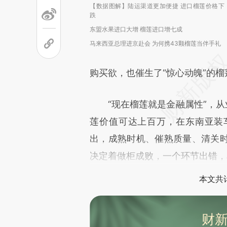
【数据图解】陆运渠道更加便捷 进口榴莲价格下
跌
东盟水果进口大增 榴莲进口增七成
马来西亚总理进京赴会 为何携43颗榴莲当伴手礼
购买欲，也催生了“惊心动魄”的榴
“现在榴莲就是金融属性”，从业
莲价值可达上百万，在东南亚装
出，成熟时机、催熟质量、清关
决定着做柜成败，一个环节出错，
本文共计
财新