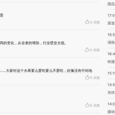
国品
莲
17:
2
·
回复
渠道
16:
强劲
局的变化，从业者的增加，行业壁垒太低。
3
·
回复
16:
衔接
……大家对这个水果要么爱吃要么不爱吃，好像没有中间地
15:1
5
·
回复
14:
光伏
14:
8
·
回复
撬动