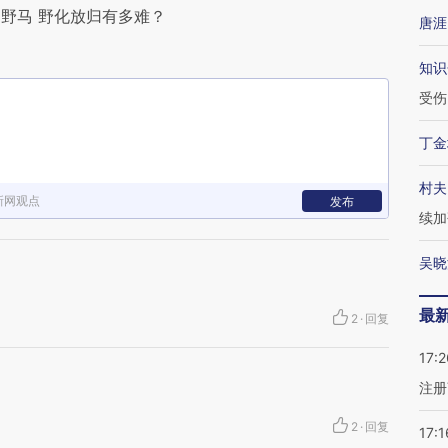
野马 野化放归有多难？
唐涯
知识
受伤
丁金
村夫
新网观点
发布
续加
吴晓
最
2
·
回复
17:2
注册
2
·
回复
17:1