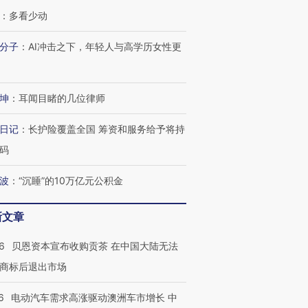
：
多看少动
分子
：
AI冲击之下，年轻人与高学历女性更
坤
：
耳闻目睹的几位律师
日记
：
长护险覆盖全国 筹资和服务给予将持
码
波
：
“沉睡”的10万亿元公积金
新文章
6
贝恩资本宣布收购贡茶 在中国大陆无法
商标后退出市场
6
电动汽车需求高涨驱动澳洲车市增长 中