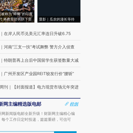
|被称为“蟑螂”的印度
代 将教育部长拱下台
显影｜瓜农的漫长等待
｜
在岸人民币兑美元汇率连日升破6.75
｜
河南“三支一扶”考试舞弊 警方介入侦查
｜
特朗普再上台后中国留学生获签数量大减
｜
广州开发区产业园REIT较发行价“腰斩”
周刊
｜
【封面报道】电力现货市场元年突进
新网主编精选版电邮
样例
新网新闻版电邮全新升级！财新网主编精心编
，每个工作日定时投递，篇篇重磅，可信可
。