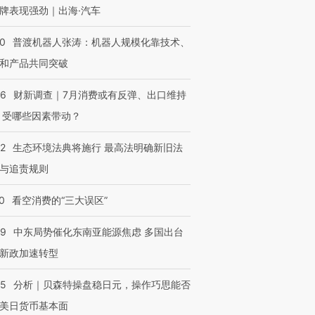
牌表现强劲｜出海·汽车
00
普渡机器人张涛：机器人规模化靠技术、
和产品共同突破
56
财新调查｜7月消费或有反弹、出口维持
 受哪些因素带动？
42
生态环境法典将施行 最高法明确新旧法
与追责规则
0
看空消费的“三大误区”
59
中东局势催化东南亚能源焦虑 多国出台
新政加速转型
05
分析｜贝森特操盘稳日元，操作巧思能否
美日货币基本面