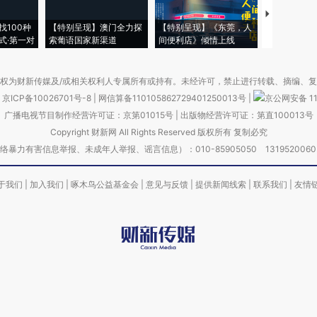
【推广】走
找100种
【特别呈现】澳门全力探
【特别呈现】《东莞，人
会，让数智科
式·第一对
索葡语国家新渠道
间便利店》倾情上线
业
权为财新传媒及/或相关权利人专属所有或持有。未经许可，禁止进行转载、摘编、
京ICP备10026701号-8
|
网信算备110105862729401250013号
|
京公网安备 11
广播电视节目制作经营许可证：京第01015号
|
出版物经营许可证：第直100013号
Copyright 财新网 All Rights Reserved 版权所有 复制必究
害信息举报、未成年人举报、谣言信息）：010-85905050 13195200605 举报邮
于我们
|
加入我们
|
啄木鸟公益基金会
|
意见与反馈
|
提供新闻线索
|
联系我们
|
友情