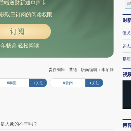
后赠送财新通单篇卡
获取已订阅的阅读权限
财
订阅
伍戈
全年畅览 轻松阅读
罗志
易峘
责任编辑：董德 | 版面编辑：李泊静
视
#泰国
+关注
#云南
+关注
处是大象的不幸吗？
博