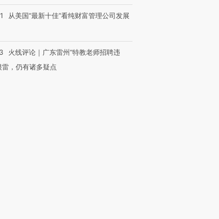
1
从美国“最新十佳”看纯财富管理公司发展
3
火线评论｜广东雷州“特教老师招聘违
很雷，仍有诸多疑点
跨国走私7万
视线｜HYROX的吸金
视线｜被
检体内含3种
术：是什么让中产们甘
泽连斯基密集出访美英 索
度Z世代
心“花钱找虐”？
要防空导弹“救急”
育部长拱