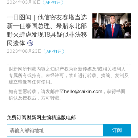
2024年03月18日
APP打开
一日图闻｜他信密友赛塔当选
新一任泰国总理、希腊东北部
野火肆虐发现18具疑似非法移
民遗体
2023年08月23日
APP打开
财新网所刊载内容之知识产权为财新传媒及/或相关权利人
专属所有或持有。未经许可，禁止进行转载、摘编、复制及
建立镜像等任何使用。
如有意愿转载，请发邮件至
hello@caixin.com
，获得书面
确认及授权后，方可转载。
免费订阅财新网主编精选版电邮
订阅