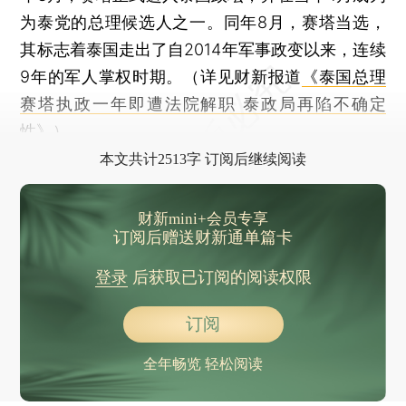
为泰党的总理候选人之一。同年8月，赛塔当选，
其标志着泰国走出了自2014年军事政变以来，连续
9年的军人掌权时期。（详见财新报道
《泰国总理
赛塔执政一年即遭法院解职 泰政局再陷不确定
性》
）
本文共计2513字 订阅后继续阅读
财新mini+会员专享
订阅后赠送财新通单篇卡
登录
后获取已订阅的阅读权限
订阅
全年畅览 轻松阅读