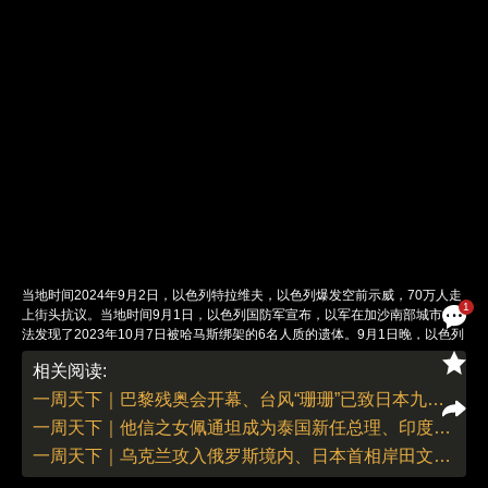
当地时间2024年9月2日，以色列特拉维夫，以色列爆发空前示威，70万人走
1
上街头抗议。当地时间9月1日，以色列国防军宣布，以军在加沙南部城市拉
法发现了2023年10月7日被哈马斯绑架的6名人质的遗体。9月1日晚，以色列
多地爆发了大规模街头游行示威活动。抗议者要求以色列政府尽快与哈马斯达
相关阅读:
成停火协议，从而解救剩余人质。据美国国家有线电视新闻网（CNN）援
引“被扣押人质与失踪者家属论坛”的说法报道，以色列此次大规模抗议示威活
一周天下｜巴黎残奥会开幕、台风“珊珊”已致日本九州4死1失踪
动的参与者规模，至少达到70万人。其中，特拉维夫预计有55万人参与抗
一周天下｜他信之女佩通坦成为泰国新任总理、印度女实习医生遭奸杀引发百万医生罢工抗议
议。美联社报道称，这可能是加沙战争爆发近一年来，以色列境内最大规模的
一次民众抗议活动。图：视觉中国
一周天下｜乌克兰攻入俄罗斯境内、日本首相岸田文雄退选
责任编辑：董德 | 版面编辑：刘青