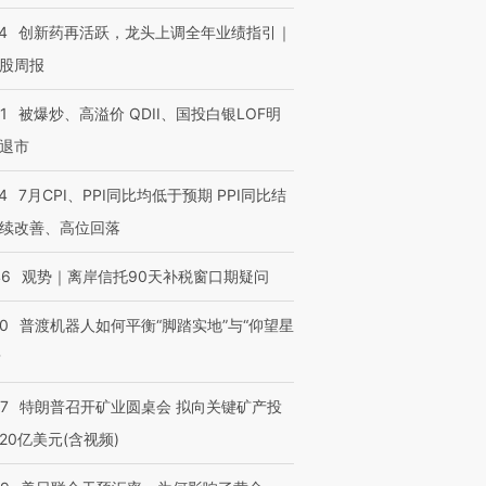
4
创新药再活跃，龙头上调全年业绩指引｜
股周报
1
被爆炒、高溢价 QDII、国投白银LOF明
退市
4
7月CPI、PPI同比均低于预期 PPI同比结
续改善、高位回落
46
观势｜离岸信托90天补税窗口期疑问
00
普渡机器人如何平衡“脚踏实地”与“仰望星
？
57
特朗普召开矿业圆桌会 拟向关键矿产投
20亿美元(含视频)