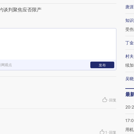
唐涯
约谈判聚焦应否限产
知识
受伤
丁金
村夫
新网观点
续加
发布
吴晓
最
·
回复
20:
17:
用机
1
·
回复