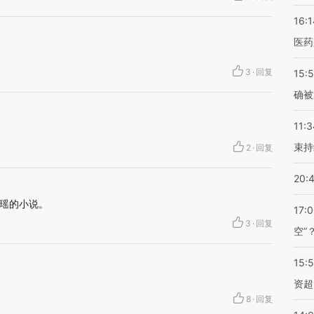
16:1
医药
3
·
回复
15:5
确被
11:3
束持
2
·
回复
20:
瑶的小说。
17:
3
·
回复
空”
15:
资超
8
·
回复