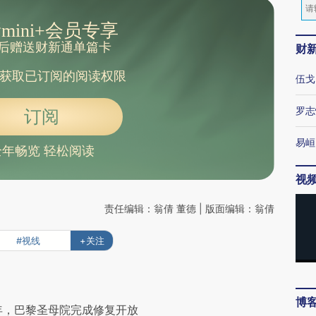
mini+会员专享
后赠送财新通单篇卡
财
获取已订阅的阅读权限
伍戈
罗志
订阅
易峘
全年畅览 轻松阅读
视
责任编辑：翁倩 董德 | 版面编辑：翁倩
#视线
+关注
博
年，巴黎圣母院完成修复开放