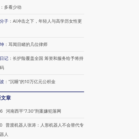
：
多看少动
分子
：
AI冲击之下，年轻人与高学历女性更
坤
：
耳闻目睹的几位律师
日记
：
长护险覆盖全国 筹资和服务给予将持
码
波
：
“沉睡”的10万亿元公积金
新文章
26
河南西平“7.30”刑案嫌犯落网
00
普渡机器人张涛：人形机器人不会替代专
器人