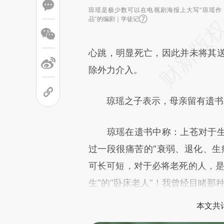
琼瑶是极少数可以在电视剧海报上大写“琼瑶作
品”的编剧｜学徒记⑦
心跳，明显死亡，因此并未将其
除外力介入。
琼瑶之子表示，母亲留有遗书
琼瑶在遗书中称：上苍对于生
过一段很痛苦的“衰弱、退化、生
可长可短，对于必将老死的人，是
生”的“卧床老人”！我曾经目睹那
本文共计