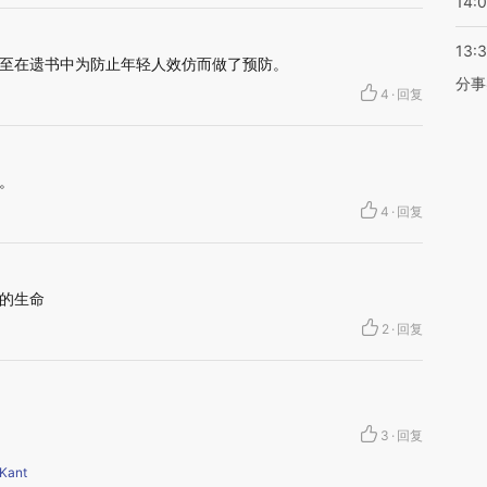
14:
13:
至在遗书中为防止年轻人效仿而做了预防。
分事
4
·
回复
。
4
·
回复
的生命
2
·
回复
3
·
回复
Kant