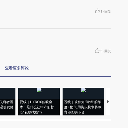
？
1
·
回复
5
·
回复
查看更多评论
失所者困
视线｜HYROX的吸金
视线｜被称为“蟑螂”的印
视线｜“入侵
高温引发健
术：是什么让中产们甘
度Z世代 用街头抗争将教
机”？难民潮
心“花钱找虐”？
育部长拱下台
飞地休达