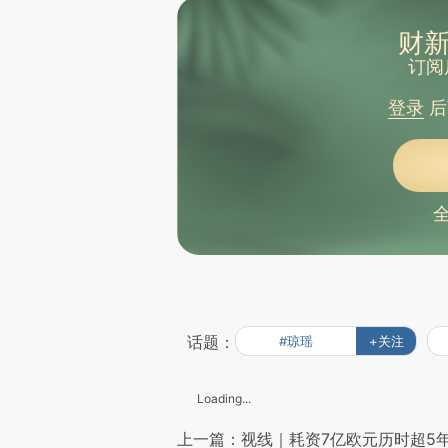
财新
订阅
登录
后
话题：
#琼瑶
+关注
Loading...
上一篇：视线｜耗资7亿欧元历时超5