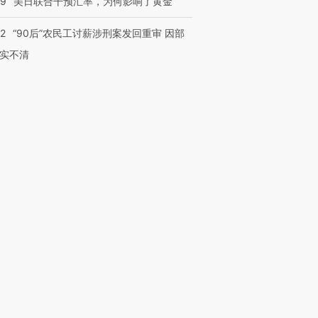
09
美日联合干预汇率，为何影响了黄金
32
“90后”农民工讨薪涉刑案发回重审 因部
实不清