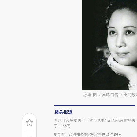
琼瑶 图：琼瑶自传《我的故
相关报道
台湾作家琼瑶去世，留下遗书“我已经‘翩然’的去
了”｜讣闻
财新闻｜台湾知名作家琼瑶去世 终年86岁