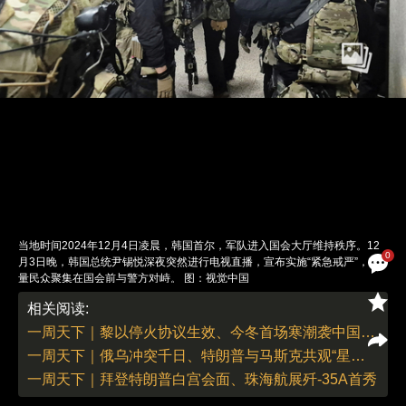
当地时间2024年12月4日凌晨，韩国首尔，军队进入国会大厅维持秩序。12
0
月3日晚，韩国总统尹锡悦深夜突然进行电视直播，宣布实施“紧急戒严”，大
量民众聚集在国会前与警方对峙。 图：视觉中国
责任编辑：翁倩 董德 | 版面编辑：翁倩
相关阅读:
一周天下｜黎以停火协议生效、今冬首场寒潮袭中国大部地区
一周天下｜俄乌冲突千日、特朗普与马斯克共观“星舰”试飞
一周天下｜拜登特朗普白宫会面、珠海航展歼-35A首秀