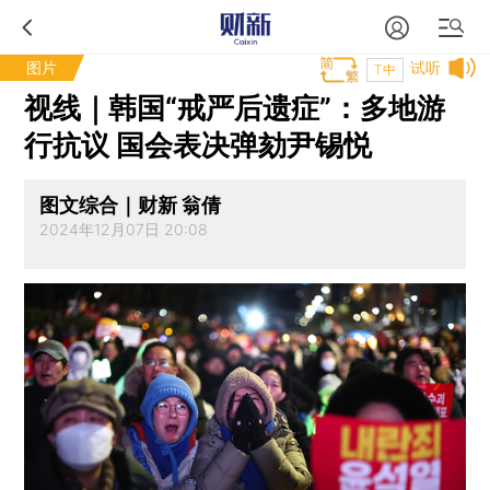
图片
试听
T中
视线｜韩国“戒严后遗症”：多地游
行抗议 国会表决弹劾尹锡悦
图文综合｜财新 翁倩
2024年12月07日 20:08