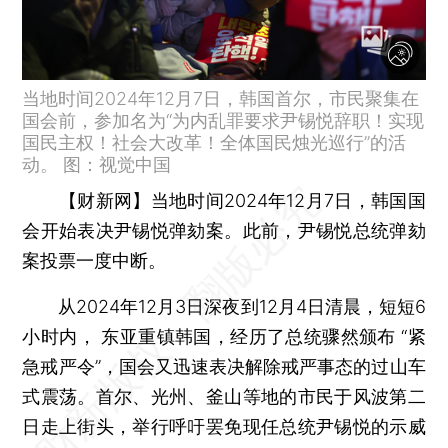
当地时间2024年12月7日，韩国首尔，市民聚集在
国会前，参加名为“为内乱罪要求尹锡悦辞职！实现
国民主权！社会大改革！全体国民烛光巡行”的活
动。 图：视觉中国
【财新网】
当地时间2024年12月7日，韩国国
会开始表决尹锡悦弹劾案。此前，尹锡悦总统弹劾
案投票一度中断。
从2024年12月3日深夜到12月4日清晨，短短6
小时内， 东亚重镇韩国，经历了总统骤然颁布 “紧
急戒严令”，国会又迅速表决解除戒严事态的过山车
式震荡。首尔、光州、釜山等地的市民于风波第二
日走上街头，举行呼吁罢免现任总统尹锡悦的示威