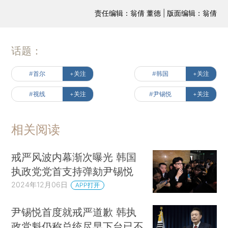
责任编辑：翁倩 董德 | 版面编辑：翁倩
话题：
#首尔
+关注
#韩国
+关注
#视线
+关注
#尹锡悦
+关注
相关阅读
戒严风波内幕渐次曝光 韩国
执政党党首支持弹劾尹锡悦
2024年12月06日
APP打开
尹锡悦首度就戒严道歉 韩执
政党魁仍称总统尽早下台已不