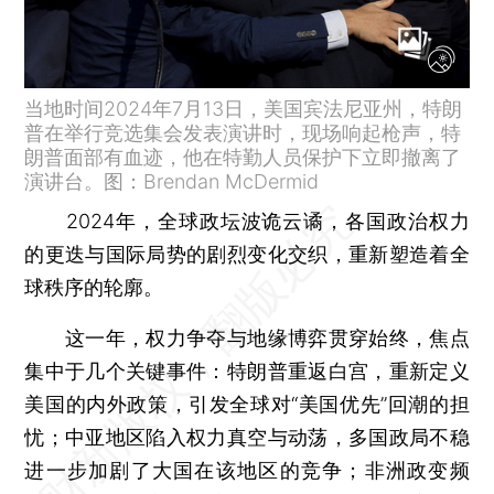
当地时间2024年7月13日，美国宾法尼亚州，特朗
普在举行竞选集会发表演讲时，现场响起枪声，特
朗普面部有血迹，他在特勤人员保护下立即撤离了
演讲台。图：Brendan McDermid
2024年，全球政坛波诡云谲，各国政治权力
的更迭与国际局势的剧烈变化交织，重新塑造着全
球秩序的轮廓。
这一年，权力争夺与地缘博弈贯穿始终，焦点
集中于几个关键事件：特朗普重返白宫，重新定义
美国的内外政策，引发全球对“美国优先”回潮的担
忧；中亚地区陷入权力真空与动荡，多国政局不稳
进一步加剧了大国在该地区的竞争；非洲政变频