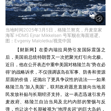
当地时间2025年3月5日，格陵兰努克，丹麦皇家
海军 HDMS Ejnar Mikkelsen 号军舰在海面巡逻。
图：Evgeniy Maloletka/视觉中国
【财新网】
在委内瑞拉局势引发国际震荡之
后，美国前总统特朗普又一次把聚光灯引向北极。
近日，他在公开表态中重申美国对格陵兰岛“势在必
得”的战略诉求，不仅强调该岛在军事、防务和资源
层面的价值，还抛出了更具争议性的说法——如果
格陵兰岛“加入美国”，联邦政府愿意直接向当地居
民发放补贴与长期经济支持。这一表态迅速引发丹
麦政府、格陵兰自治当局及北约内部的警惕与反
弹，也让这个长期被视为“地理名词”的巨大岛屿，