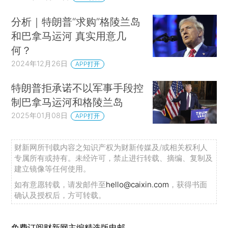
分析｜特朗普“求购”格陵兰岛
和巴拿马运河 真实用意几
何？
2024年12月26日
APP打开
特朗普拒承诺不以军事手段控
制巴拿马运河和格陵兰岛
2025年01月08日
APP打开
财新网所刊载内容之知识产权为财新传媒及/或相关权利人
专属所有或持有。未经许可，禁止进行转载、摘编、复制及
建立镜像等任何使用。
如有意愿转载，请发邮件至
hello@caixin.com
，获得书面
确认及授权后，方可转载。
免费订阅财新网主编精选版电邮