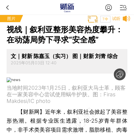
图片
试听
T中
视线｜叙利亚整形美容热度攀升：
在动荡局势下寻求“安全感”
文｜财新 陈嘉玉（实习） 图｜财新 刘青 综合
2025年05月03日 12:40
当地时间2023年1月25日，叙利亚大马士革，顾客
在一家美容中心尝试使用蜗牛护肤。图：Firas
Makdesi/IC photo
【财新网】
近年来，叙利亚社会掀起了美容整
形热潮。根据专业医生透露，18-25岁青年群体
中，非手术类美容项目需求激增，脂肪移植、肉毒