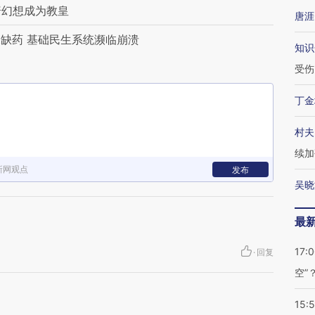
普幻想成为教皇
唐涯
缺药 基础民生系统濒临崩溃
知识
受伤
丁金
村夫
续加
新网观点
发布
吴晓
最
17:
·
回复
空”
15: