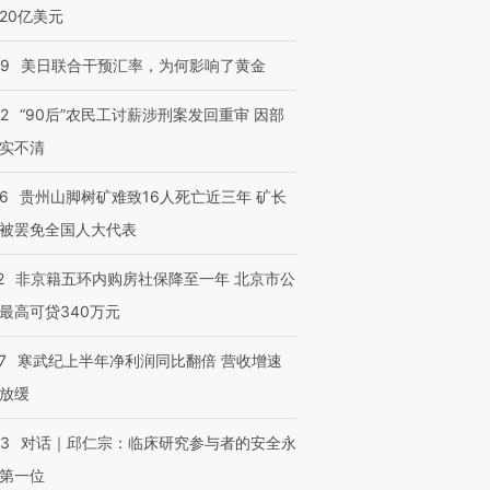
20亿美元
09
美日联合干预汇率，为何影响了黄金
32
“90后”农民工讨薪涉刑案发回重审 因部
实不清
36
贵州山脚树矿难致16人死亡近三年 矿长
被罢免全国人大代表
2
非京籍五环内购房社保降至一年 北京市公
最高可贷340万元
7
寒武纪上半年净利润同比翻倍 营收增速
放缓
53
对话｜邱仁宗：临床研究参与者的安全永
第一位