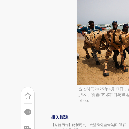
当地时间2025年4月27
那区，“兽群”艺术项目与当地艺
photo
相关报道
【财新周刊】财新周刊｜欧盟简化监管美国“退群”