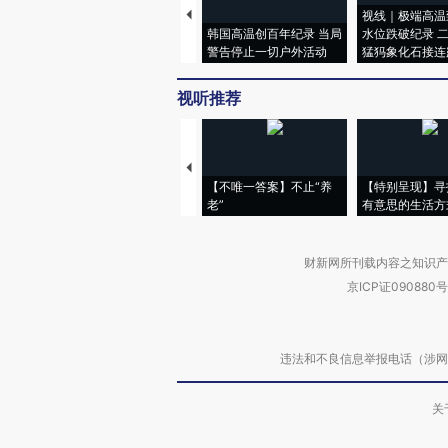
视线｜极端高温
韩国高温创百年纪录 当局
水位跌破纪录 
警告停止一切户外活动
猛犸象化石接连
视听推荐
【不唯一答案】不止“养
【特别呈现】寻
老”
有意思的生活方
财新网所刊载内容之知识产
京ICP证090880号
违法和不良信息举报电话（涉网络暴力有
关