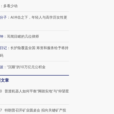
：
多看少动
分子
：
AI冲击之下，年轻人与高学历女性更
坤
：
耳闻目睹的几位律师
日记
：
长护险覆盖全国 筹资和服务给予将持
码
波
：
“沉睡”的10万亿元公积金
新文章
00
普渡机器人如何平衡“脚踏实地”与“仰望星
？
57
特朗普召开矿业圆桌会 拟向关键矿产投