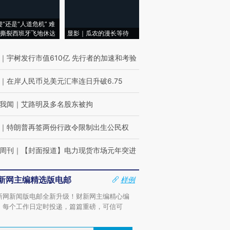
侵”还是“人道危机” 难
撕裂西班牙飞地休达
显影｜瓜农的漫长等待
｜
宇树发行市值610亿 先行者的加速和考验
｜
在岸人民币兑美元汇率连日升破6.75
我闻
｜
艾路明及多名股东被拘
｜
特朗普再签两份行政令限制出生公民权
周刊
｜
【封面报道】电力现货市场元年突进
新网主编精选版电邮
样例
新网新闻版电邮全新升级！财新网主编精心编
，每个工作日定时投递，篇篇重磅，可信可
。