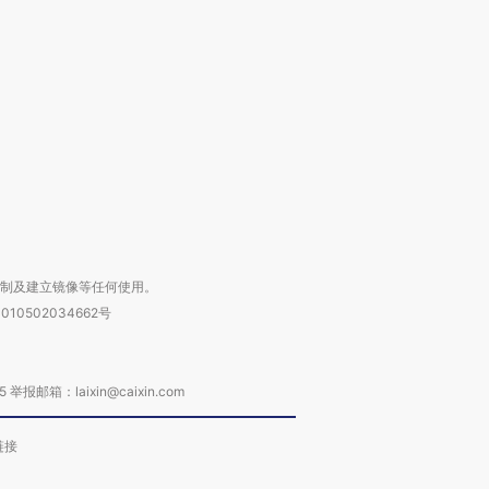
跨国走私7万
视线｜被称为“蟑螂”的印
视线｜“入侵”还是“人道危
检体内含3种
度Z世代 用街头抗争将教
机”？难民潮撕裂西班牙
秘鲁纳斯
育部长拱下台
飞地休达
13人遇难
进第四届链博
【商旅对话】华住集团
技“链”接产
【特别呈现】寻找100种
CFO：不靠规模取胜，华
【特别呈
有意思的生活方式·第三对
住三大增长引擎是什么？
有意思的
复制及建立镜像等任何使用。
010502034662号
箱：laixin@caixin.com
链接