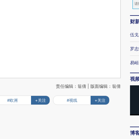
财
伍戈
罗志
易峘
视
责任编辑：翁倩 | 版面编辑：翁倩
#欧洲
+关注
#视线
+关注
博