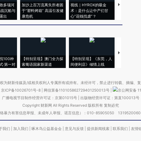
致多瑙河
加沙上百万流离失所者困
视线｜HYROX的吸金
马航飞行员
二战沉船与
于“塑料烤箱” 高温引发健
术：是什么让中产们甘
粒摇头丸 尿
露出
康危机
心“花钱找虐”？
毒品
【推广】走
找100种
【特别呈现】澳门全力探
【特别呈现】《东莞，人
会，让数智科
式·第一对
索葡语国家新渠道
间便利店》倾情上线
业
权为财新传媒及/或相关权利人专属所有或持有。未经许可，禁止进行转载、摘编、
京ICP备10026701号-8
|
网信算备110105862729401250013号
|
京公网安备 11
广播电视节目制作经营许可证：京第01015号
|
出版物经营许可证：第直100013号
Copyright 财新网 All Rights Reserved 版权所有 复制必究
害信息举报、未成年人举报、谣言信息）：010-85905050 13195200605 举报邮
于我们
|
加入我们
|
啄木鸟公益基金会
|
意见与反馈
|
提供新闻线索
|
联系我们
|
友情