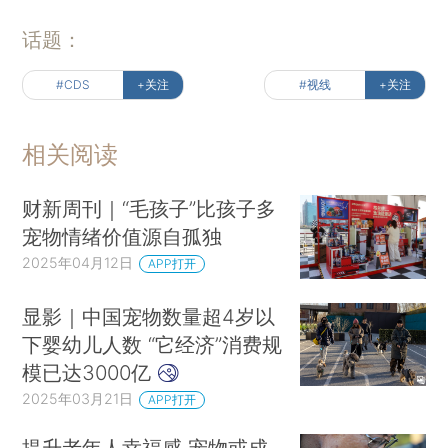
话题：
#CDS
+关注
#视线
+关注
相关阅读
财新周刊｜“毛孩子”比孩子多
宠物情绪价值源自孤独
2025年04月12日
APP打开
显影｜中国宠物数量超4岁以
下婴幼儿人数 “它经济”消费规
模已达3000亿
2025年03月21日
APP打开
提升老年人幸福感 宠物或成