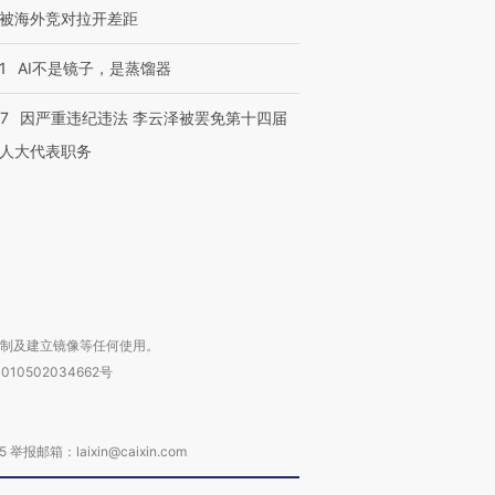
被海外竞对拉开差距
1
AI不是镜子，是蒸馏器
跨国走私7万
视线｜被称为“蟑螂”的印
视线｜“入侵”还是“人道危
检体内含3种
度Z世代 用街头抗争将教
机”？难民潮撕裂西班牙
秘鲁纳斯
育部长拱下台
飞地休达
13人遇难
07
因严重违纪违法 李云泽被罢免第十四届
人大代表职务
进第四届链博
【商旅对话】华住集团
技“链”接产
【特别呈现】寻找100种
CFO：不靠规模取胜，华
【特别呈
有意思的生活方式·第三对
住三大增长引擎是什么？
有意思的
复制及建立镜像等任何使用。
010502034662号
箱：laixin@caixin.com