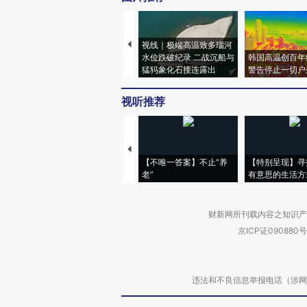
视线｜极端高温致多瑙河
水位跌破纪录 二战沉船与
韩国高温创百年
猛犸象化石接连露出
警告停止一切户
视听推荐
【不唯一答案】不止“养
【特别呈现】寻
老”
有意思的生活方
财新网所刊载内容之知识产
京ICP证090880号
违法和不良信息举报电话（涉网络暴力有