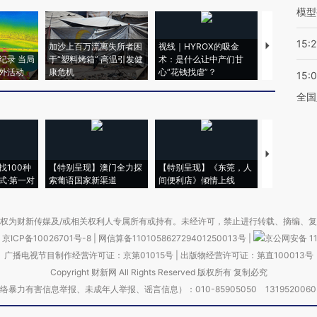
模型
15:2
加沙上百万流离失所者困
视线｜HYROX的吸金
马航飞行员
纪录 当局
于“塑料烤箱” 高温引发健
术：是什么让中产们甘
粒摇头丸 尿
外活动
康危机
心“花钱找虐”？
毒品
15:
全国
【推广】走
找100种
【特别呈现】澳门全力探
【特别呈现】《东莞，人
会，让数智科
式·第一对
索葡语国家新渠道
间便利店》倾情上线
业
权为财新传媒及/或相关权利人专属所有或持有。未经许可，禁止进行转载、摘编、
京ICP备10026701号-8
|
网信算备110105862729401250013号
|
京公网安备 11
广播电视节目制作经营许可证：京第01015号
|
出版物经营许可证：第直100013号
Copyright 财新网 All Rights Reserved 版权所有 复制必究
害信息举报、未成年人举报、谣言信息）：010-85905050 13195200605 举报邮