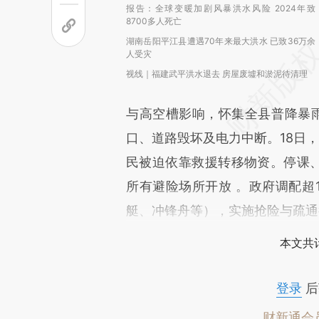
报告：全球变暖加剧风暴洪水风险 2024年致
8700多人死亡
湖南岳阳平江县遭遇70年来最大洪水 已致36万余
人受灾
视线｜福建武平洪水退去 房屋废墟和淤泥待清理
与高空槽影响，怀集全县普降暴雨
口、道路毁坏及电力中断。18日
民被迫依靠救援转移物资。停课、
所有避险场所开放 。政府调配超
艇、冲锋舟等），实施抢险与疏通
本文共计
登录
后
财新通会