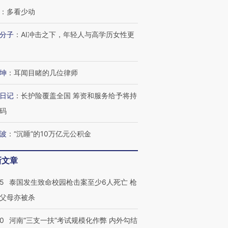
：
多看少动
分子
：
AI冲击之下，年轻人与高学历女性更
坤
：
耳闻目睹的几位律师
日记
：
长护险覆盖全国 筹资和服务给予将持
码
波
：
“沉睡”的10万亿元公积金
新文章
45
泰国发生致命校园枪击案至少6人死亡 枪
父母亦被杀
40
河南“三支一扶”考试规模化作弊 内外勾结