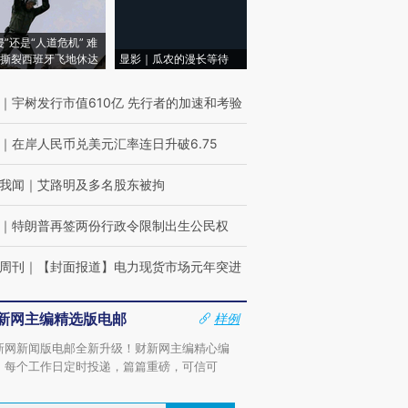
侵”还是“人道危机” 难
撕裂西班牙飞地休达
显影｜瓜农的漫长等待
｜
宇树发行市值610亿 先行者的加速和考验
｜
在岸人民币兑美元汇率连日升破6.75
我闻
｜
艾路明及多名股东被拘
｜
特朗普再签两份行政令限制出生公民权
周刊
｜
【封面报道】电力现货市场元年突进
新网主编精选版电邮
样例
新网新闻版电邮全新升级！财新网主编精心编
，每个工作日定时投递，篇篇重磅，可信可
。