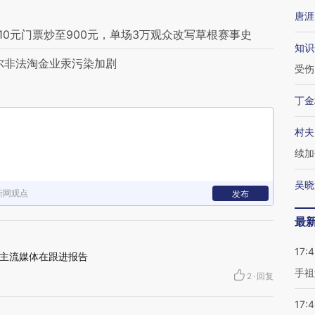
唐涯
10元门票炒至900元，单场3万观众改写草根赛事史
知识
尔非法淘金业汞污染加剧
受伤
丁金
村夫
续加
吴晓
新网观点
发布
最
17:
主流媒体在跟进报告
手祖
2
·
回复
17: