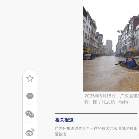
2025年6月18日，广东
行。图：张志韬（特约）
相关报道
广东怀集遭遇超百年一遇的特大洪水 县城半数街
道被淹