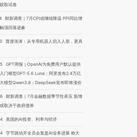
获取试卷
4
财新调查｜7月CPI或继续降温 PPI同比增
触顶回落迹象
00
普渡张涛：从专用机器人切入人形，更具
55
GPT周报｜OpenAI为免费用户默认提供
入门模型GPT-5.6 Luna；阿里发布2.4万亿
大模型Qwen3.8；DeepSeek宣布即将涨价
46
财新调查｜7月金融数据季节性承压 新增
或取决于政府债券
44
美国的AI投资、利率与经济
44
字节跳动开全员会复盘AI业务进展 称大