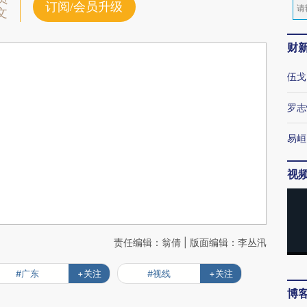
订阅/会员升级
文
财
伍戈
罗志
易峘
视
责任编辑：翁倩 | 版面编辑：李丛汛
#广东
+关注
#视线
+关注
博