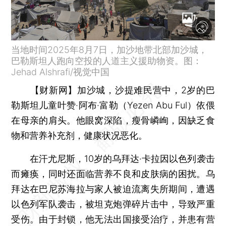
当地时间2025年8月7日，加沙地带北部加沙城，
巴勒斯坦人跑向空投的人道主义援助物资。图：
Jehad Alshrafi/视觉中国
【财新网】
加沙城，沙提难民营中，2岁的巴
勒斯坦儿童叶赞·阿布·富勒（Yezen Abu Ful）依偎
在母亲的肩头。他眼窝深陷，瘦骨嶙峋，因缺乏食
物和营养补充剂，健康状况恶化。
在汗尤尼斯，10岁的乌拜达·卡拉因以色列袭击
而瘫痪，同时还面临营养不良和皮肤病的困扰。乌
拜达在巴尼苏海拉与家人被迫流离失所期间，遭遇
以色列军队袭击，被坦克炮弹碎片击中，导致严重
受伤。由于封锁，他无法出国接受治疗，并患有营