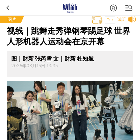
图片
试听
T中
视线｜跳舞走秀弹钢琴踢足球 世界
人形机器人运动会在京开幕
图｜财新 张芮雪 文｜财新 杜知航
2025年08月15日 13:35