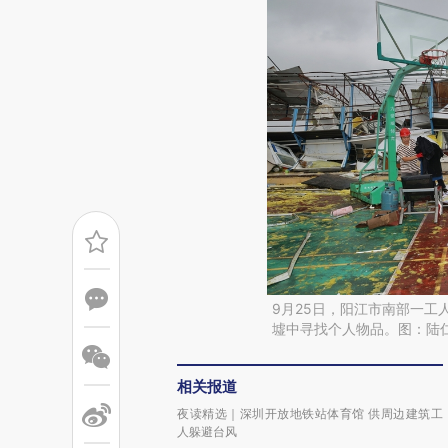
9月25日，阳江市南部一工
墟中寻找个人物品。图：陆
相关报道
夜读精选｜深圳开放地铁站体育馆 供周边建筑工
人躲避台风