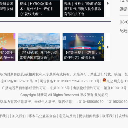
10:
失所者困
视线｜HYROX的吸金
视线｜被称为“蟑螂”的印
视线｜“入侵
高温引发健
术：是什么让中产们甘
度Z世代 用街头抗争将教
机”？难民潮
远是
心“花钱找虐”？
育部长拱下台
飞地休达
08:
纪违
【推广】走
找100种
【特别呈现】澳门全力探
【特别呈现】《东莞，人
会，让数智科
式·第一对
索葡语国家新渠道
间便利店》倾情上线
业
权为财新传媒及/或相关权利人专属所有或持有。未经许可，禁止进行转载、摘编、
京ICP备10026701号-8
|
网信算备110105862729401250013号
|
京公网安备 11
广播电视节目制作经营许可证：京第01015号
|
出版物经营许可证：第直100013号
Copyright 财新网 All Rights Reserved 版权所有 复制必究
害信息举报、未成年人举报、谣言信息）：010-85905050 13195200605 举报邮
于我们
|
加入我们
|
啄木鸟公益基金会
|
意见与反馈
|
提供新闻线索
|
联系我们
|
友情