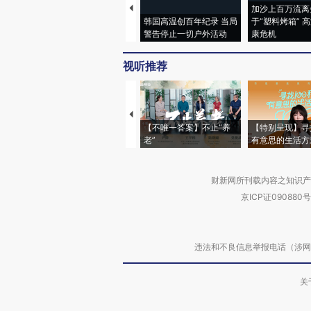
加沙上百万流离
韩国高温创百年纪录 当局
于“塑料烤箱” 
警告停止一切户外活动
康危机
视听推荐
【不唯一答案】不止“养
【特别呈现】寻
老”
有意思的生活方
财新网所刊载内容之知识产
京ICP证090880号
违法和不良信息举报电话（涉网络暴力有
关