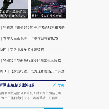
侵”还是“人道危机” 难
撕裂西班牙飞地休达
显影｜瓜农的漫长等待
｜
宇树发行市值610亿 先行者的加速和考验
｜
在岸人民币兑美元汇率连日升破6.75
我闻
｜
艾路明及多名股东被拘
｜
特朗普再签两份行政令限制出生公民权
周刊
｜
【封面报道】电力现货市场元年突进
新网主编精选版电邮
样例
新网新闻版电邮全新升级！财新网主编精心编
，每个工作日定时投递，篇篇重磅，可信可
。