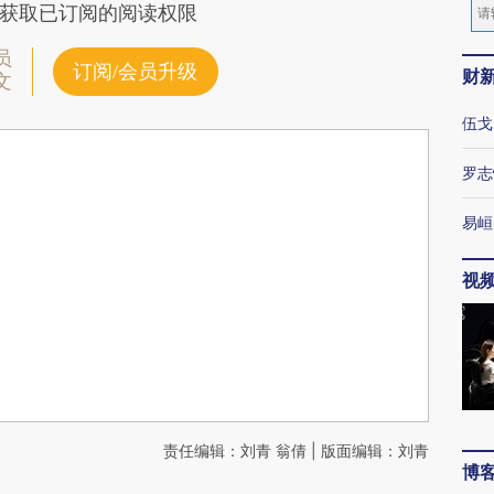
获取已订阅的阅读权限
员
订阅/会员升级
财
文
伍戈
罗志
易峘
视
责任编辑：刘青 翁倩 | 版面编辑：刘青
博