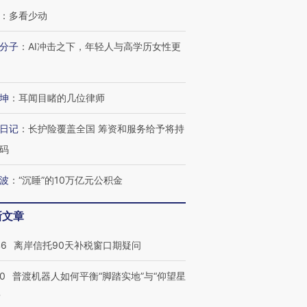
：
多看少动
分子
：
AI冲击之下，年轻人与高学历女性更
坤
：
耳闻目睹的几位律师
日记
：
长护险覆盖全国 筹资和服务给予将持
码
波
：
“沉睡”的10万亿元公积金
新文章
46
离岸信托90天补税窗口期疑问
00
普渡机器人如何平衡“脚踏实地”与“仰望星
？