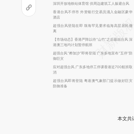
深圳开放地铁站体育馆 供周边建筑工人躲避台风
香港台风不停市 外资银行交易员涌入金融区豪华
酒店
超强台风登陆在即 珠海罕见要求临海高层居民撤
离
【市场动态】香港严阵以待“山竹”之后最凶台风 深
港澳三地均计划暂停航班
超强台风“桦加沙”即将登陆 广东多地宣布“五停”防
御巨灾
应对超强台风 广东多地停工停课香港近700航班取
消
超强台风即将登陆 粤港澳气象部门提示做好巨灾
防御准备
本文共计