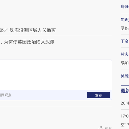
唐涯
知识
受伤
沙” 珠海沿海区域人员撤离
丁金
”，为何使英国政治陷入泥潭
村夫
续加
吴晓
最
新网观点
发布
20:
17:
空”
·
回复