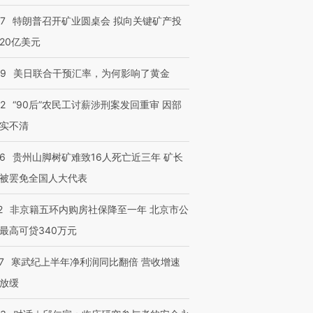
57
特朗普召开矿业圆桌会 拟向关键矿产投
20亿美元
09
美日联合干预汇率，为何影响了黄金
32
“90后”农民工讨薪涉刑案发回重审 因部
实不清
36
贵州山脚树矿难致16人死亡近三年 矿长
被罢免全国人大代表
2
非京籍五环内购房社保降至一年 北京市公
最高可贷340万元
7
寒武纪上半年净利润同比翻倍 营收增速
放缓