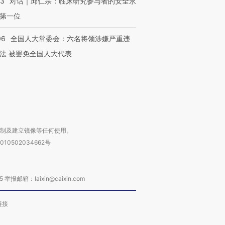
53
对话｜邱仁宗：临床研究参与者的安全永
”还是“人道危
湖北宜昌局部短时降雨
哈尔滨遭遇短时极端强降
撕裂西班牙
第一位
128毫米 紧急转移近
雨 3小时累计雨量超80毫
秘鲁纳斯
4000人
米
13人遇难
06
全国人大常委会：六名将领涉嫌严重违
法 被罢免全国人大代表
进第四届链博
【商旅对话】华住集团
技“链”接产
【特别呈现】寻找100种
CFO：不靠规模取胜，华
【特别呈
有意思的生活方式·第三对
住三大增长引擎是什么？
有意思的
复制及建立镜像等任何使用。
010502034662号
箱：laixin@caixin.com
链接