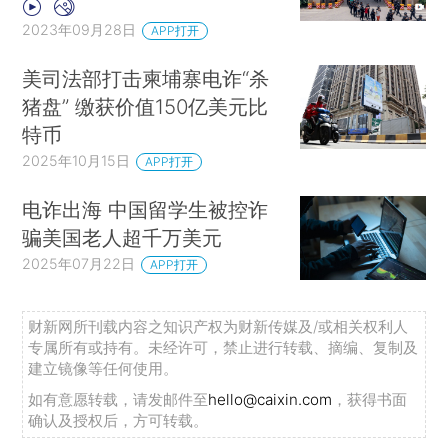
2023年09月28日
APP打开
美司法部打击柬埔寨电诈“杀
猪盘” 缴获价值150亿美元比
特币
2025年10月15日
APP打开
电诈出海 中国留学生被控诈
骗美国老人超千万美元
2025年07月22日
APP打开
财新网所刊载内容之知识产权为财新传媒及/或相关权利人
专属所有或持有。未经许可，禁止进行转载、摘编、复制及
建立镜像等任何使用。
如有意愿转载，请发邮件至
hello@caixin.com
，获得书面
确认及授权后，方可转载。