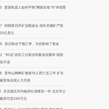
00
普渡机器人如何平衡“脚踏实地”与“仰望星
？
57
特朗普召开矿业圆桌会 拟向关键矿产投
20亿美元
09
美日联合干预汇率，为何影响了黄金
32
“90后”农民工讨薪涉刑案发回重审 因部
实不清
36
贵州山脚树矿难致16人死亡近三年 矿长
被罢免全国人大代表
2
非京籍五环内购房社保降至一年 北京市公
最高可贷340万元