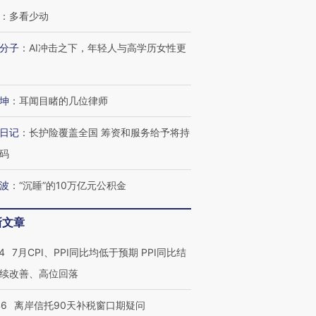
：
多看少动
分子
：
AI冲击之下，年轻人与高学历女性更
坤
：
耳闻目睹的几位律师
日记
：
长护险覆盖全国 筹资和服务给予将持
码
波
：
“沉睡”的10万亿元公积金
新文章
4
7月CPI、PPI同比均低于预期 PPI同比结
续改善、高位回落
46
离岸信托90天补税窗口期疑问