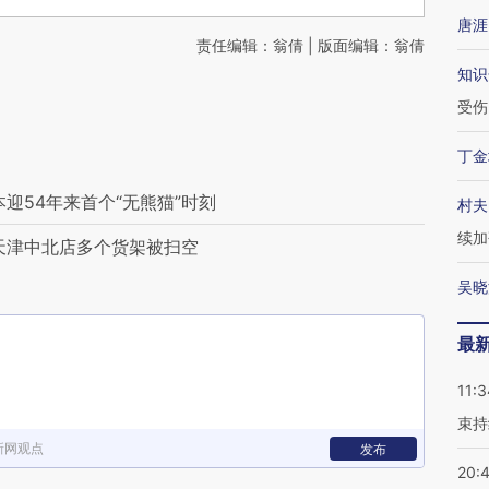
唐涯
责任编辑：翁倩 | 版面编辑：翁倩
知识
受伤
丁金
迎54年来首个“无熊猫”时刻
村夫
续加
天津中北店多个货架被扫空
吴晓
最
11:3
束持
新网观点
发布
20: