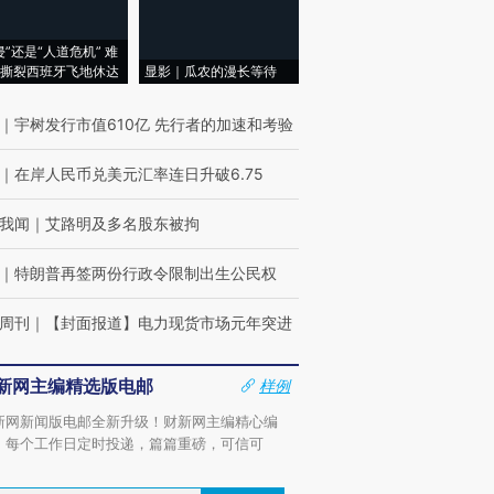
侵”还是“人道危机” 难
撕裂西班牙飞地休达
显影｜瓜农的漫长等待
｜
宇树发行市值610亿 先行者的加速和考验
｜
在岸人民币兑美元汇率连日升破6.75
我闻
｜
艾路明及多名股东被拘
｜
特朗普再签两份行政令限制出生公民权
周刊
｜
【封面报道】电力现货市场元年突进
新网主编精选版电邮
样例
新网新闻版电邮全新升级！财新网主编精心编
，每个工作日定时投递，篇篇重磅，可信可
。