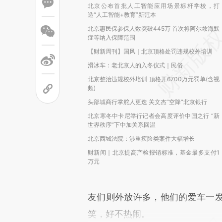
北京公布首批人工智能应用场景标杆学校，打
造“人工智能+教育”新范本
北京惠民保参保人数突破445万 首次将阿尔兹海默
症等纳入保障范围
【财新周刊】国风｜北京顶格处罚违规校外培训
滑冰车：老北京人的入冬仪式｜民俗
北京整治违规校外培训 顶格开6700万元罚单(含视
频)
头部城商行掌舵人更迭 关文杰“空降”北京银行
北京寒冬中卡尼举行记者会高度评价中国之行 “新
世界秩序”下中加关系回温
北京西城法院：涉重疾险类案件大幅增长
财新闻｜北京提高产检报销标准，基金最多支付1
万元
友们则外放许多，他们的爱车一
笑，好不热闹。