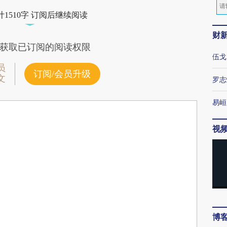
1510字 订阅后继续阅读
财
获取已订阅的阅读权限
伍戈
员
订阅/会员升级
文
罗志
易峘
视
博