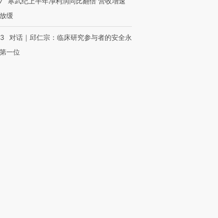
7
寒武纪上半年净利润同比翻倍 营收增速
放缓
53
对话｜邱仁宗：临床研究参与者的安全永
第一位