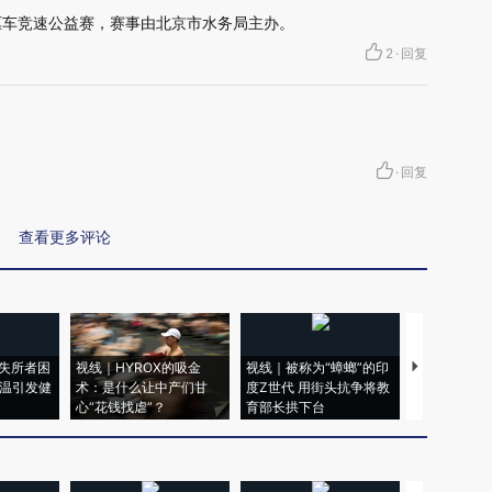
驱车竞速公益赛，赛事由北京市水务局主办。
2
·
回复
·
回复
查看更多评论
失所者困
视线｜HYROX的吸金
视线｜被称为“蟑螂”的印
视线｜“入侵
高温引发健
术：是什么让中产们甘
度Z世代 用街头抗争将教
机”？难民潮
心“花钱找虐”？
育部长拱下台
飞地休达