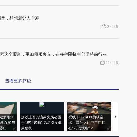
网暴，想想就让人心寒
3
·
回复
完这个报道，更加佩服袁立，在各种阻挠中仍坚持前行～
11
·
回复
查看更多评论
致多瑙河
加沙上百万流离失所者困
视线｜HYROX的吸金
马航飞行员
二战沉船与
于“塑料烤箱” 高温引发健
术：是什么让中产们甘
粒摇头丸 尿
露出
康危机
心“花钱找虐”？
毒品