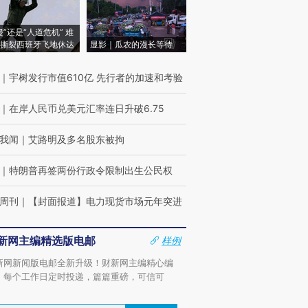
侵”还是“人道危机” 难
撕裂西班牙飞地休达
显影｜瓜农的漫长等待
｜
宇树发行市值610亿 先行者的加速和考验
｜
在岸人民币兑美元汇率连日升破6.75
我闻
｜
艾路明及多名股东被拘
｜
特朗普再签两份行政令限制出生公民权
周刊
｜
【封面报道】电力现货市场元年突进
新网主编精选版电邮
样例
新网新闻版电邮全新升级！财新网主编精心编
，每个工作日定时投递，篇篇重磅，可信可
。