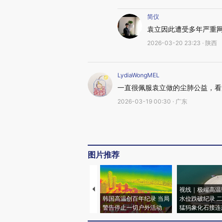
简仪
袁立因此遭受多年严重
2026-03-20 23:23 · 陕西
LydiaWongMEL
一直很佩服袁立做的尘肺公益，看
2026-03-19 00:30 · 广东
图片推荐
视线｜极端高温
韩国高温创百年纪录 当局
水位跌破纪录 
警告停止一切户外活动
猛犸象化石接连