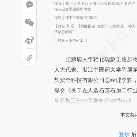
视线｜厨卫人造石台面加工行业风险高企 多名年
轻从业者因尘肺病离世
视线｜死于尘肺病的“90后”
【财新周刊】【封面报道·辅文】“尘肺病是一种无
法治愈的病”
尘肺疑云下的矿工们
尘肺病人年轻化现象正逐步得
人大代表、浙江中医药大学附属
辉安全科技有限公司总经理李辉
提交《关于在人造石英石加工行
英石加工行业开展专项治理行动，
本文共计
登录
后