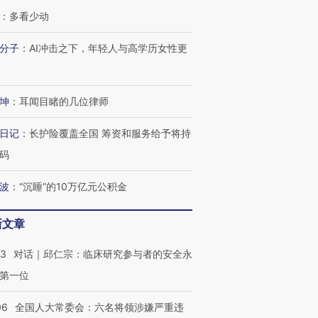
：
多看少动
分子
：
AI冲击之下，年轻人与高学历女性更
坤
：
耳闻目睹的几位律师
日记
：
长护险覆盖全国 筹资和服务给予将持
码
波
：
“沉睡”的10万亿元公积金
新文章
53
对话｜邱仁宗：临床研究参与者的安全永
第一位
06
全国人大常委会：六名将领涉嫌严重违