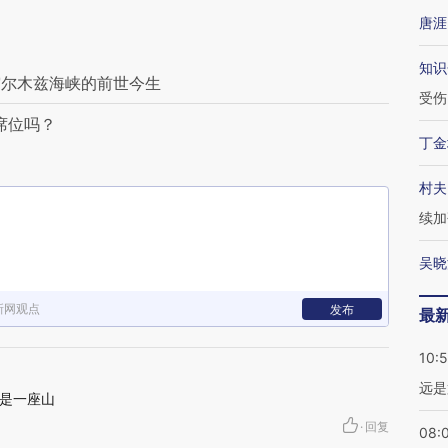
唐涯
知识
霍尔木兹海峡的前世今生
受伤
席位吗？
丁金
村夫
续加
吴晓
新网观点
发布
最
10:
远是
是一座山
·
回复
08: