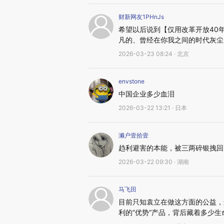
财新网友1PHnJs
希望以后说到【仅用改革开放40
凡的、曾经在你我之间的时代灰尘
2026-03-23 08:24 · 北京
envstone
中国企业多少血泪
2026-03-22 13:21 · 日本
濑户壹拾壹
趋利避害的本能，被三两碎银拽回
2026-03-22 09:30 · 湖南
马飞田
目前只知袁立在做这方面的公益，
利的”优势“产品，背后藏着多少生