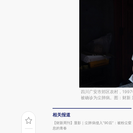
四川广安市郊区农村，199
被确诊为尘肺病。图：财新 
相关报道
【财新周刊】显影｜尘肺病侵入“90后”：被粉尘窒
息的青春