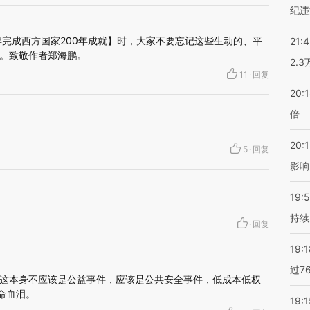
纪违
年完成西方国家200年成就】时，大家不要忘记这些生动的、平
21:
。致敬作者郑海鹏。
2.
11
·
回复
20:
倍
20:1
5
·
回复
影响
19:5
持续
·
回复
19:1
过7
这本身不应该是公益事件，应该是公共安全事件，低成本低权
命血泪。
19:1