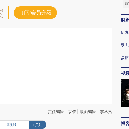
员
订阅/会员升级
文
财
伍戈
罗志
易峘
视
责任编辑：翁倩 | 版面编辑：李丛汛
博
#视线
+关注