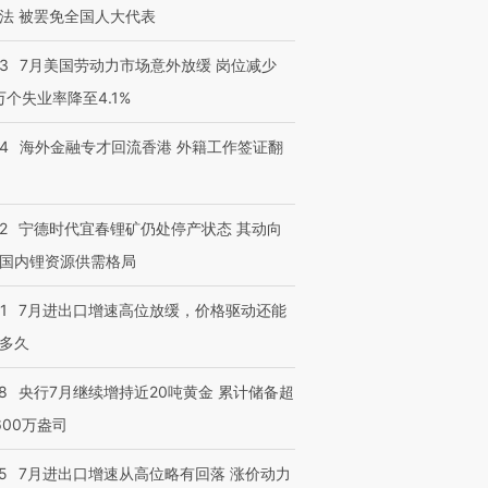
法 被罢免全国人大代表
43
7月美国劳动力市场意外放缓 岗位减少
3万个失业率降至4.1%
14
海外金融专才回流香港 外籍工作签证翻
2
宁德时代宜春锂矿仍处停产状态 其动向
国内锂资源供需格局
1
7月进出口增速高位放缓，价格驱动还能
多久
8
央行7月继续增持近20吨黄金 累计储备超
600万盎司
5
7月进出口增速从高位略有回落 涨价动力