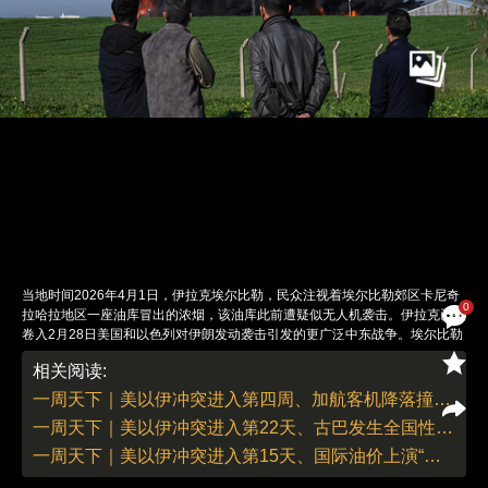
当地时间2026年4月1日，伊拉克埃尔比勒，民众注视着埃尔比勒郊区卡尼奇
0
拉哈拉地区一座油库冒出的浓烟，该油库此前遭疑似无人机袭击。伊拉克已被
卷入2月28日美国和以色列对伊朗发动袭击引发的更广泛中东战争。埃尔比勒
设有美国大型领事馆建筑群，其机场驻扎着隶属于美国领导的反圣战联盟的军
相关阅读:
事顾问。美以对伊朗的军事打击进入第五周，战事持续胶着。4月3日，美军
当日接连损失两架战机：一架F-15E战机在伊朗境内被击落、一架A-10攻击机
一周天下｜美以伊冲突进入第四周、加航客机降落撞消防车致2死
在霍尔木兹海峡附近坠毁，伊朗发布悬赏活捉美军飞行员。同一天，以军对伊
一周天下｜美以伊冲突进入第22天、古巴发生全国性大停电
朗发动70余次空袭，伊朗则发起“真实承诺-4”行动第93波攻势。此前一周，伊
朗已累计发起多波攻势，打击目标包括美以在巴林、科威特、阿联酋等地的军
一周天下｜美以伊冲突进入第15天、国际油价上演“过山车”
事设施。与此同时，美伊停火斡旋陷入僵局，伊朗拒绝在伊斯兰堡与美方会