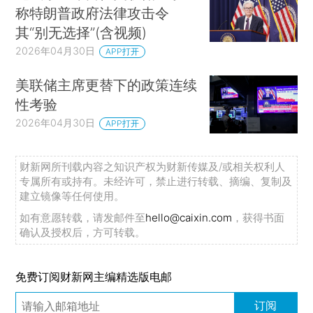
称特朗普政府法律攻击令
其“别无选择”(含视频)
2026年04月30日
APP打开
美联储主席更替下的政策连续
性考验
2026年04月30日
APP打开
财新网所刊载内容之知识产权为财新传媒及/或相关权利人
专属所有或持有。未经许可，禁止进行转载、摘编、复制及
建立镜像等任何使用。
如有意愿转载，请发邮件至
hello@caixin.com
，获得书面
确认及授权后，方可转载。
免费订阅财新网主编精选版电邮
订阅