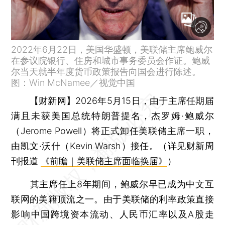
2022年6月22日，美国华盛顿，美联储主席鲍威尔
在参议院银行、住房和城市事务委员会作证。鲍威
尔当天就半年度货币政策报告向国会进行陈述。
图：Win McNamee／视觉中国
【财新网】
2026年5月15日，由于主席任期届
满且未获美国总统特朗普提名，杰罗姆·鲍威尔
（Jerome Powell）将正式卸任美联储主席一职，
由凯文·沃什（Kevin Warsh）接任。（详见财新周
刊报道
《前瞻｜美联储主席面临换届》
）
其主席任上8年期间，鲍威尔早已成为中文互
联网的美籍顶流之一。由于美联储的利率政策直接
影响中国跨境资本流动、人民币汇率以及A股走