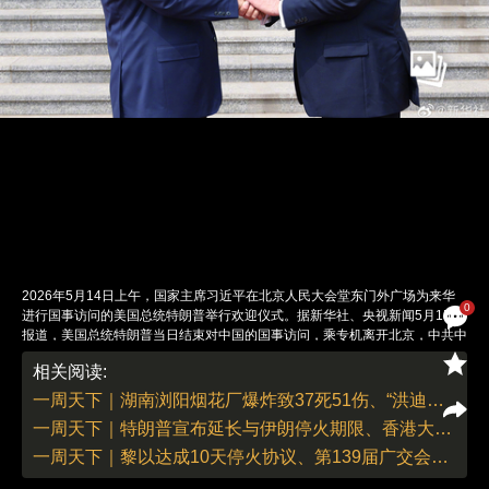
2026年5月14日上午，国家主席习近平在北京人民大会堂东门外广场为来华
0
进行国事访问的美国总统特朗普举行欢迎仪式。据新华社、央视新闻5月15日
报道，美国总统特朗普当日结束对中国的国事访问，乘专机离开北京，中共中
央政治局委员、外交部长王毅到机场送行。特朗普于5月13日晚7时50分许
相关阅读:
乘“空军一号”抵达北京，中国国家副主席韩正在机场迎接。14日上午，习近平
在人民大会堂为特朗普举行欢迎仪式并举行双边会谈，双方同意构建“中美建
一周天下｜湖南浏阳烟花厂爆炸致37死51伤、“洪迪厄斯”号邮轮汉坦病毒疫情持续
设性战略稳定关系”，就经贸、台湾、伊朗等问题深入交换意见。当日下午，
一周天下｜特朗普宣布延长与伊朗停火期限、香港大埔宏福苑受灾居民首次返家
两国元首共同参观天坛。当晚，习近平为特朗普举行欢迎国宴。15日上午，
习近平在钓鱼台国宾馆瀛台与特朗普举行茶叙和工作午餐。图：新华社
一周天下｜黎以达成10天停火协议、第139届广交会开幕
责任编辑：李丛汛 | 版面编辑：李丛汛