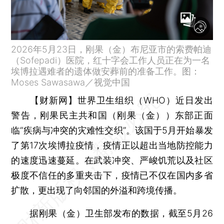
2026年5月23日，刚果（金）布尼亚市的索费帕迪
（Sofepadi）医院，红十字会工作人员正在为一名
埃博拉遇难者的遗体做安葬前的准备工作。图：
Moses Sawasawa／视觉中国
【财新网】
世界卫生组织（WHO）近日发出
警告，刚果民主共和国（刚果（金））东部正面
临“疾病与冲突的灾难性交织”。该国于5月开始暴发
了第17次埃博拉疫情，疫情正以超出当地防控能力
的速度迅速蔓延。在武装冲突、严峻饥荒以及社区
极度不信任的多重夹击下，疫情已不仅在国内多省
扩散，更出现了向邻国的外溢和跨境传播。
据刚果（金）卫生部发布的数据，截至5月26