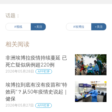
话题：
#视线
+关注
#埃博拉
+关注
相关阅读
非洲埃博拉疫情持续蔓延 已
死亡疑似病例超220例
2026年05月28日
APP打开
埃博拉到底有没有疫苗和“特
效药”？从50年疫情史说起｜
健保
2026年05月27日
APP打开