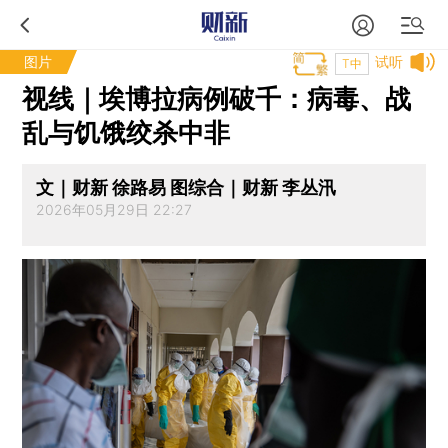
图片
试听
T中
视线｜埃博拉病例破千：病毒、战
乱与饥饿绞杀中非
文｜财新 徐路易 图综合｜财新 李丛汛
2026年05月29日 22:27