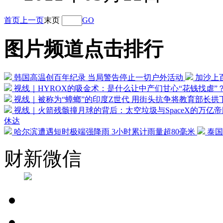
首页
上一页
末页
GO
图片频道点击排行
韩国高温创百年纪录 当局警告停止一切户外活动
加沙上
视线｜HYROX的吸金术：是什么让中产们甘心“花钱找虐”
视线｜被称为“蟑螂”的印度Z世代 用街头抗争将教育部长拱
视线｜火箭残骸撞月球的背后：太空垃圾与SpaceX的万亿帝
休达
哈尔滨遭遇短时极端强降雨 3小时累计雨量超80毫米
泰国
财新微信