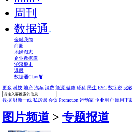
周刊
数据通
金融我闻
商圈
地缘图志
企业数据库
沪深股市
港股
数据通Claw🦞
更多
科技
地产
汽车
消费
能源
健康
环科
民生
ESG
数字说
比
数据
财新一线
私房课
会议
Promotion
运动家
企业用户
应用下
图片频道
>
专题报道