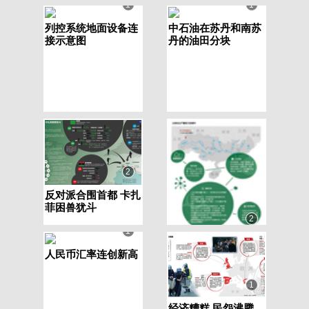
动车轴轮组成示意图
1
1
列控系统地面设备连
中石油在苏丹和南苏
接示意图
丹的油田分块
2
反对派合围首都 卡扎
菲困兽犹斗
2
1
云南发生严重铬污染
事件
人民币汇率连创新高
1
经济糟糕 民怨沸腾