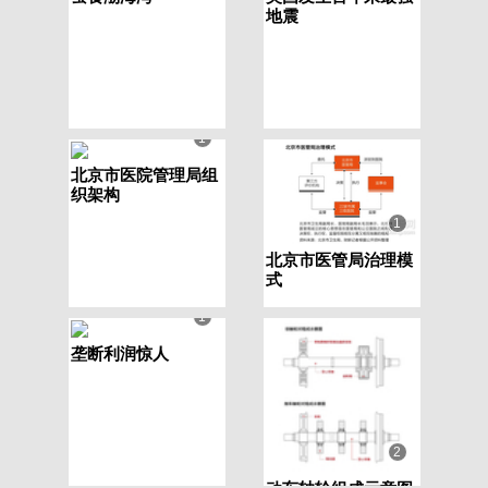
地震
2
金正日三访俄罗斯
1
北京市医院管理局组
织架构
1
北京市医管局治理模
式
1
垄断利润惊人
2