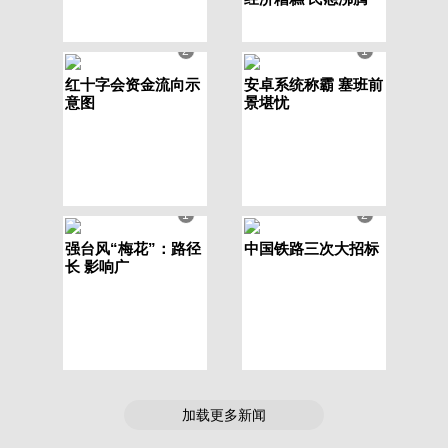
2
1
红十字会资金流向示
安卓系统称霸 塞班前
意图
景堪忧
1
2
强台风“梅花”：路径
中国铁路三次大招标
长 影响广
加载更多新闻