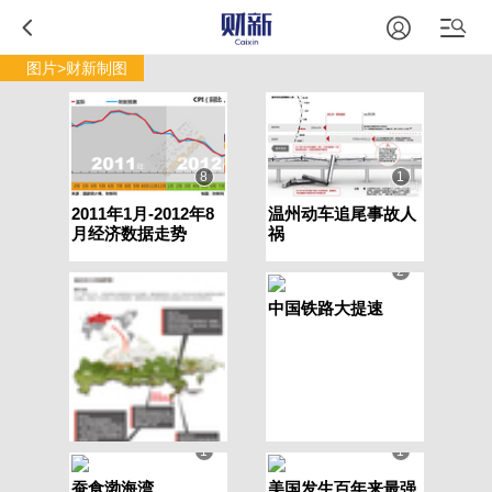
图片>财新制图
8
1
2011年1月-2012年8
温州动车追尾事故人
月经济数据走势
祸
2
中国铁路大提速
1
1
蚕食渤海湾
美国发生百年来最强