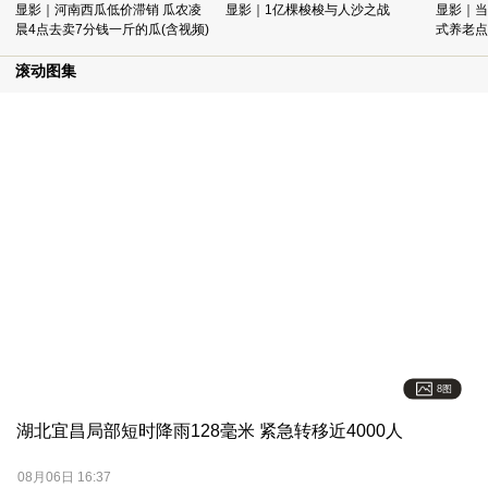
显影｜河南西瓜低价滞销 瓜农凌
显影｜1亿棵梭梭与人沙之战
显影｜当
晨4点去卖7分钱一斤的瓜(含视频)
式养老点
滚动图集
8图
湖北宜昌局部短时降雨128毫米 紧急转移近4000人
08月06日 16:37