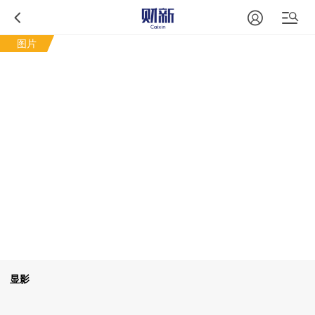
图片
秘鲁纳斯卡观光飞机坠毁 13人遇难
显影