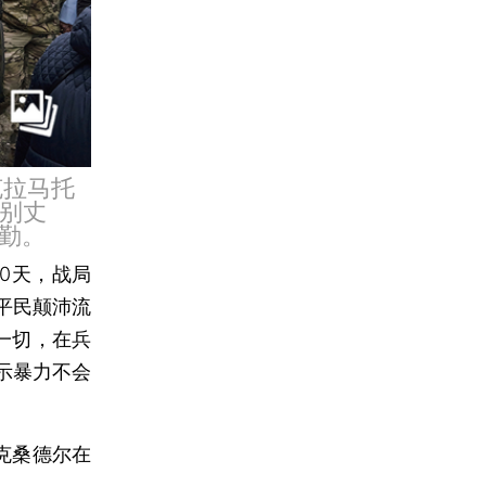
克拉马托
吻别丈
勤。
00天，战局
平民颠沛流
毁一切，在兵
示暴力不会
克桑德尔在