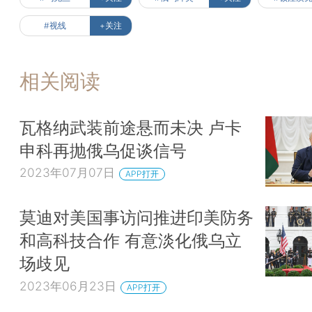
#视线
+关注
相关阅读
瓦格纳武装前途悬而未决 卢卡
申科再抛俄乌促谈信号
2023年07月07日
APP打开
莫迪对美国事访问推进印美防务
和高科技合作 有意淡化俄乌立
场歧见
2023年06月23日
APP打开