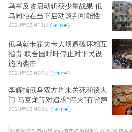
乌军反攻启动斩获少量战果 俄
乌同拒在当下启动谈判可能性
2023年06月13日
APP打开
俄乌就卡霍夫卡大坝遭破坏相互
指责 联合国呼吁停止对平民设
施的袭击
2023年06月07日
APP打开
李辉指俄乌双方均未关死和谈大
门 马克龙等对追求“停火”有异声
2023年06月03日
APP打开
财新网所刊载内容之知识产权为财新传媒及/或相关