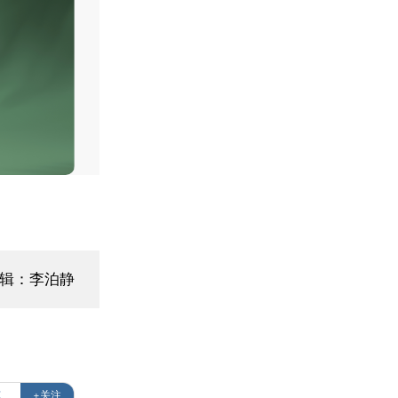
编辑：李泊静
克
+关注