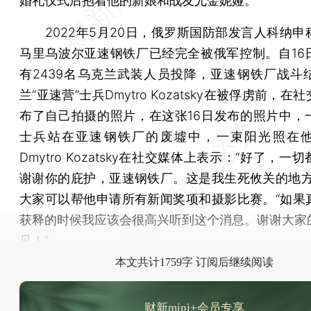
婚礼仪式后抱着他的新娘和战友尤金妮娅。
2022年5月20日，俄罗斯国防部发言人科纳申
马里乌波尔亚速钢铁厂已经完全被俄军控制。自16
有2439名乌克兰武装人员投降，亚速钢铁厂战斗
兰“亚速营”士兵Dmytro Kozatsky在被俘虏前，在
布了自己拍摄的照片，在这张16日发布的照片中，
士兵站在亚速钢铁厂的废墟中，一束阳光照在
Dmytro Kozatsky在社交媒体上表示：“好了，一
谢谢你的庇护，亚速钢铁厂。这是我生死攸关的地方
大家可以帮他申请所有新闻奖项和摄影比赛。“如果
获释的时候我应该会很高兴听到这个消息。谢谢大家
见！”
本文共计1759字 订阅后继续阅读
财新mini+会员专享