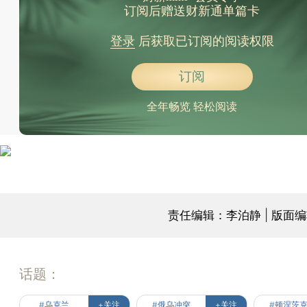
订阅后赠送财新通单篇卡
登录
后获取已订阅的阅读权限
订阅
全年畅览 轻松阅读
责任编辑：李泊静 | 版面
话题：
#乌克兰
+关注
#俄乌冲突
+关注
#顿涅茨