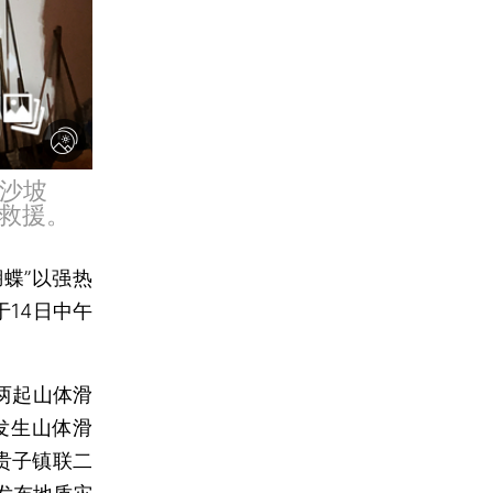
镇沙坡
救援。
蝴蝶”以强热
14日中午
两起山体滑
发生山体滑
贵子镇联二