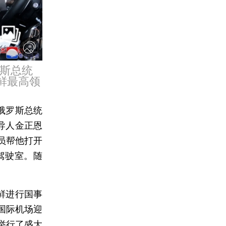
罗斯总统
鲜最高领
俄罗斯总统
导人金正恩
员帮他打开
驾驶室。随
鲜进行国事
国际机场迎
举行了盛大