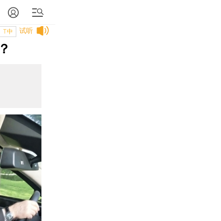
试听
T中
？