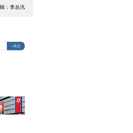
编辑：李丛汛
+关注