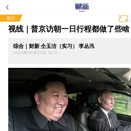
图片
视线｜普京访朝一日行程都做了些啥
综合｜财新 仝玉洁（实习） 李丛汛
2024年06月20日 16:12