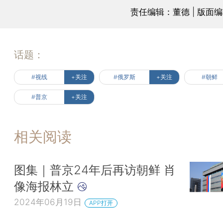
责任编辑：董德 | 版面
话题：
#视线
+关注
#俄罗斯
+关注
#朝鲜
#普京
+关注
相关阅读
图集｜普京24年后再访朝鲜 肖
像海报林立
2024年06月19日
APP打开