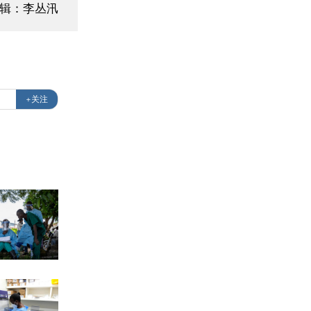
编辑：李丛汛
+关注