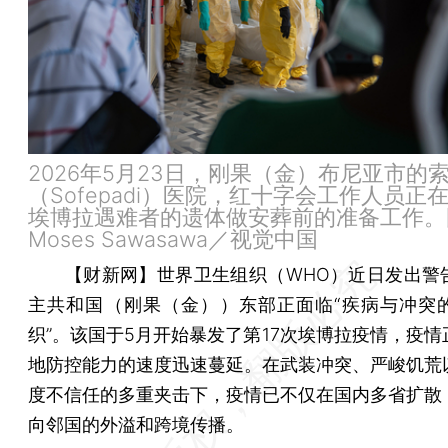
2026年5月23日，刚果（金）布尼亚市的
（Sofepadi）医院，红十字会工作人员正
埃博拉遇难者的遗体做安葬前的准备工作。
Moses Sawasawa／视觉中国
【财新网】
世界卫生组织（WHO）近日发出警
主共和国（刚果（金））东部正面临“疾病与冲突
织”。该国于5月开始暴发了第17次埃博拉疫情，疫情
地防控能力的速度迅速蔓延。在武装冲突、严峻饥荒
度不信任的多重夹击下，疫情已不仅在国内多省扩散
向邻国的外溢和跨境传播。