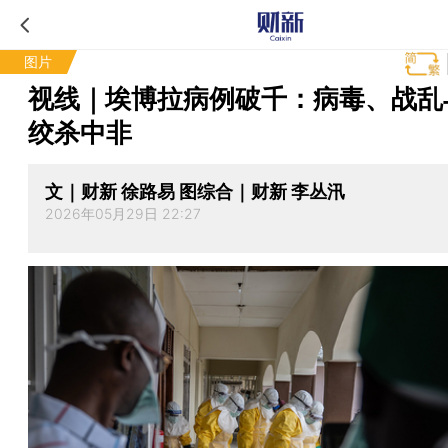
图片
视线｜埃博拉病例破千：病毒、战乱
绞杀中非
文｜财新 徐路易 图综合｜财新 李丛汛
2026年05月29日 22:27