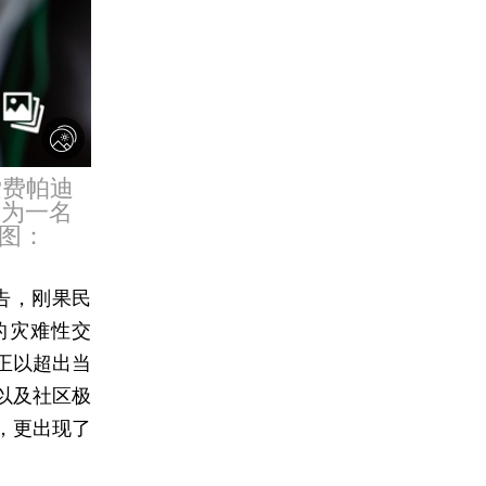
索费帕迪
在为一名
图：
告，刚果民
的灾难性交
正以超出当
以及社区极
，更出现了