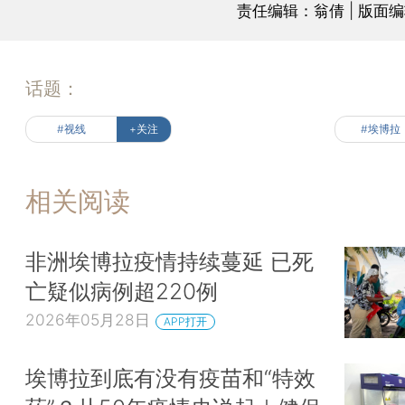
责任编辑：翁倩 | 版面
话题：
#视线
+关注
#埃博拉
相关阅读
非洲埃博拉疫情持续蔓延 已死
亡疑似病例超220例
2026年05月28日
APP打开
埃博拉到底有没有疫苗和“特效