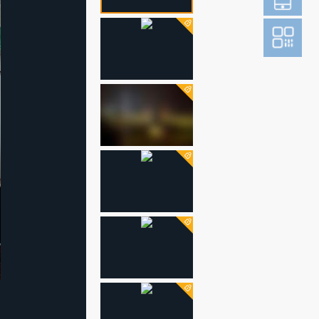
登
成为财新m
图片