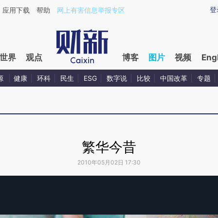
登
应用下载
帮助
网上有害信息举报专区
世界
观点
博客
图片
视频
Eng
源
健康
环科
民生
ESG
数字说
比较
中国改革
专题
繁华今昔
2010年05月02日 17:30