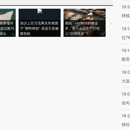
19:5
持续
致多瑙河
加沙上百万流离失所者困
视线｜HYROX的吸金
马航飞行员
二战沉船与
于“塑料烤箱” 高温引发健
术：是什么让中产们甘
粒摇头丸 尿
19:1
露出
康危机
心“花钱找虐”？
毒品
过7
19:1
能否
19:
大选
19:0
会向
18:
候任