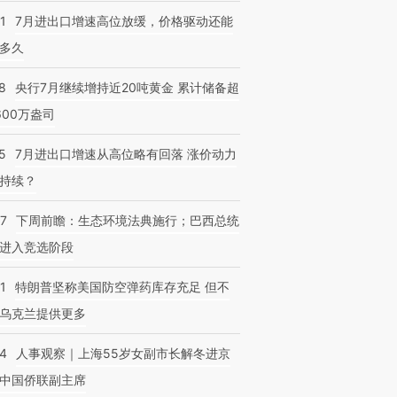
1
7月进出口增速高位放缓，价格驱动还能
多久
跨国走私7万
视线｜被称为“蟑螂”的印
视线｜“入侵”还是“人道危
检体内含3种
8
央行7月继续增持近20吨黄金 累计储备超
度Z世代 用街头抗争将教
机”？难民潮撕裂西班牙
秘鲁纳斯
育部长拱下台
飞地休达
13人遇难
600万盎司
5
7月进出口增速从高位略有回落 涨价动力
持续？
07
下周前瞻：生态环境法典施行；巴西总统
进入竞选阶段
1
特朗普坚称美国防空弹药库存充足 但不
乌克兰提供更多
24
人事观察｜上海55岁女副市长解冬进京
中国侨联副主席