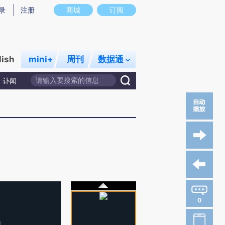
录
注册
商城
订阅
lish
mini+
周刊
数据通
讣闻
0