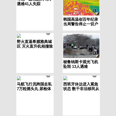
遇难41人失踪
6
韩国高温创百年纪录
当局警告停止一切户
外活动
8
野火直逼希腊雅典城
区 灭火直升机相撞致
2人遇难
6
秘鲁纳斯卡观光飞机
坠毁 13人遇难
5
8
马航飞行员跨国走私
西班牙休达进入紧急
7万粒摇头丸 尿检体
状态 数千非法移民从
内含3种毒品
摩洛哥闯入