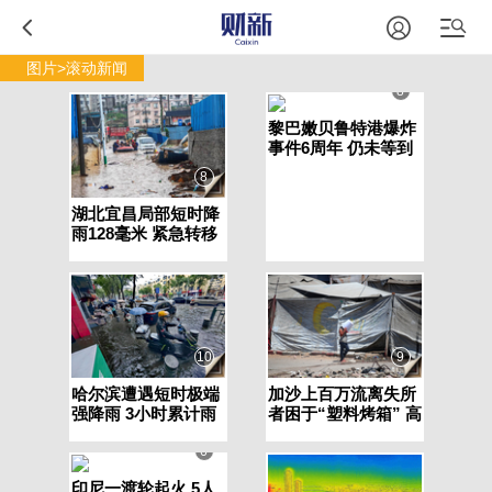
图片>滚动新闻
8
黎巴嫩贝鲁特港爆炸
事件6周年 仍未等到
追责结果
8
湖北宜昌局部短时降
雨128毫米 紧急转移
近4000人
10
9
哈尔滨遭遇短时极端
加沙上百万流离失所
强降雨 3小时累计雨
者困于“塑料烤箱” 高
量超80毫米
温引发健康危机
6
印尼一渡轮起火 5人