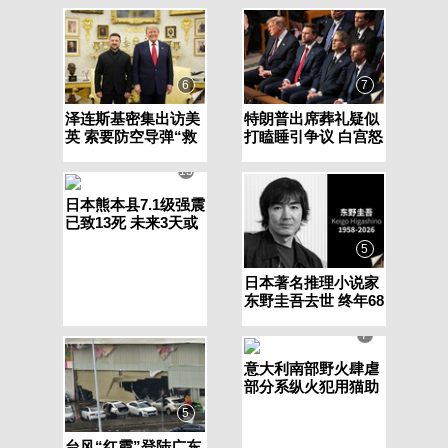
6
7
泽连斯基密集出访美
特朗普出席葬礼疑似
英 索要防空导弹“救
打瞌睡引争议 白宫怒
急”
斥批评者“堕落的白
痴”
13
日本熊本县7.1级强震
已致13死 未来3天或
再发强震
5
日本著名推理小说家
东野圭吾去世 终年68
岁
7
意大利南部野火肆虐
部分系纵火犯用猫助
燃
5
台风“红霞”登陆广东