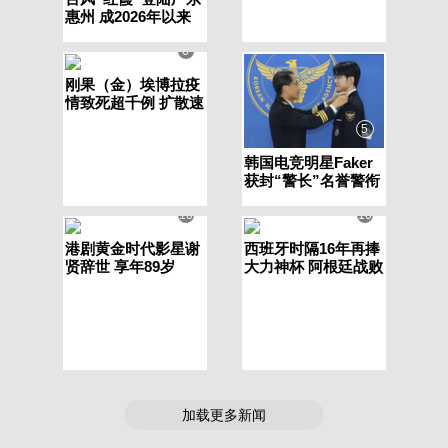
惠州 成2026年以来
最强台风
6
刚果（金）埃博拉疫
情致死超千例 扩散速
度创历史之最
5
韩国电竞明星Faker
获封“警长”名誉警衔
兼任反网赌宣传大使
10
10
港剧黄金时代影星谢
西班牙时隔16年再捧
贤辞世 享年89岁
大力神杯 阿根廷战败
引发场内外冲突
加载更多新闻