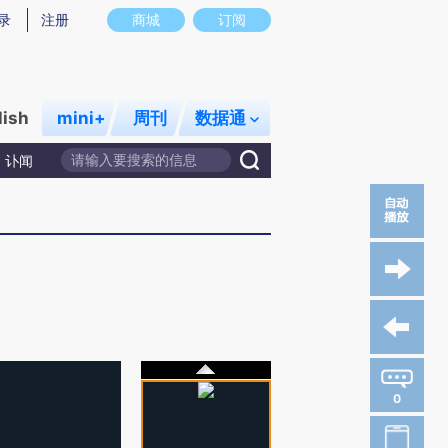
录
注册
商城
订阅
lish
mini+
周刊
数据通
讣闻
0