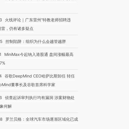
3
火线评论｜广东雷州“特教老师招聘违
跨国走私7万
视线｜HYROX的吸金
视线｜被
检体内含3种
很雷，仍有诸多疑点
术：是什么让中产们甘
泽连斯基密集出访美英 索
度Z世代
心“花钱找虐”？
要防空导弹“救急”
育部长拱
05
控制陷阱：组织为什么会越管越胖
1
MiniMax今起纳入港股通 盘间涨幅最高
77%
4
谷歌DeepMind CEO哈萨比斯卸任 转任
epMind董事长及谷歌首席科学家
6
侦查起诉审判执行均有漏洞 涉案财物处
象何解
58
罗兰贝格：全球汽车市场逐渐区域化已成