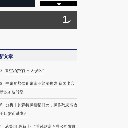
1
/4
新文章
0
看空消费的“三大误区”
59
中东局势催化东南亚能源焦虑 多国出台
新政加速转型
05
分析｜贝森特操盘稳日元，操作巧思能否
美日货币基本面
1
从美国“最新十佳”看纯财富管理公司发展