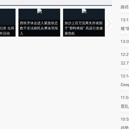
路径
13:1
西班牙休达进入紧急状态
加沙上百万流离失所者困
马航飞行员
纪录 当局
数千非法移民从摩洛哥闯
于“塑料烤箱” 高温引发健
粒摇头丸 尿
规”
外活动
入
康危机
毒品
13:
12:2
22.
12:1
De
11:5
置乱
10:
趋势