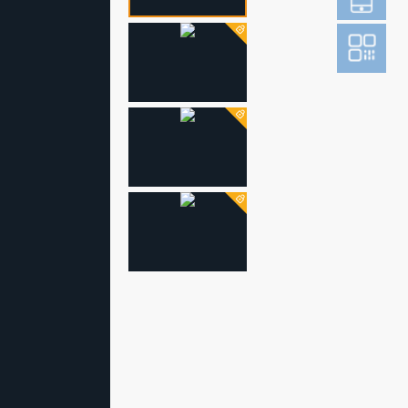
登
成为财新m
图片