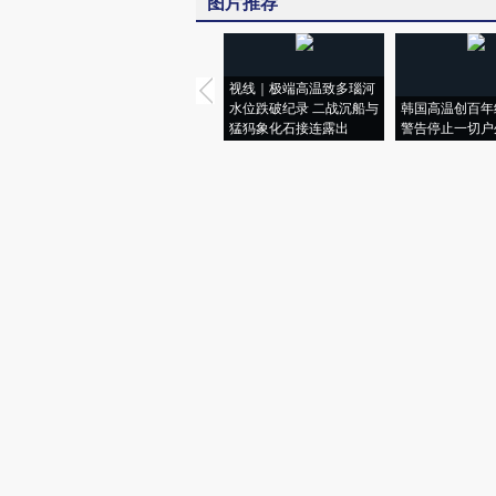
图片推荐
视线｜极端高温致多瑙河
水位跌破纪录 二战沉船与
韩国高温创百年
猛犸象化石接连露出
警告停止一切户