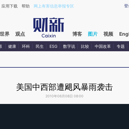
登
应用下载
帮助
网上有害信息举报专区
世界
观点
博客
图片
视频
Eng
源
健康
环科
民生
ESG
数字说
比较
中国改革
专题
美国中西部遭飓风暴雨袭击
2010年06月08日 08:00