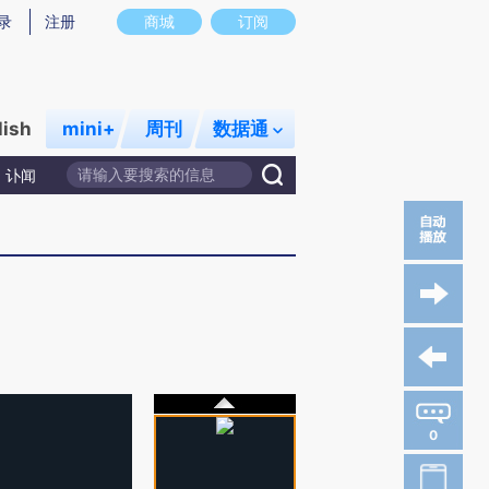
录
注册
商城
订阅
lish
mini+
周刊
数据通
讣闻
0