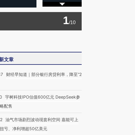
1
/10
新文章
37
财经早知道｜部分银行房贷利率，降至“2
0
宇树科技IPO估值600亿元 DeepSeek参
略配售
22
油气市场剧烈波动现套利空间 嘉能可上
扭亏、净利增超50亿美元