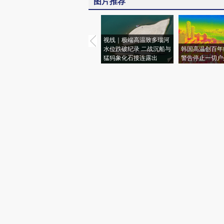
图片推荐
视线｜极端高温致多瑙河
水位跌破纪录 二战沉船与
韩国高温创百年
猛犸象化石接连露出
警告停止一切户