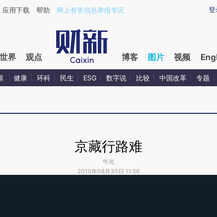
登
应用下载
帮助
网上有害信息举报专区
世界
观点
博客
图片
视频
Eng
源
健康
环科
民生
ESG
数字说
比较
中国改革
专题
京藏行路难
牛光
2010年08月30日 11:56