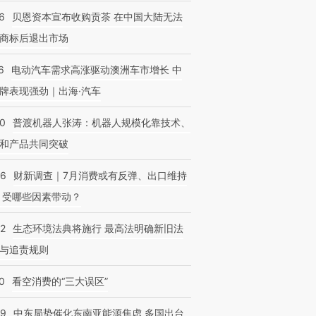
6
贝恩资本宣布收购贡茶 在中国大陆无法
商标后退出市场
OX的吸金
马航飞行员跨国走私7万
视线｜被称为“蟑螂”的印
让中产们甘
6
电动汽车需求高涨驱动澳洲车市增长 中
粒摇头丸 尿检体内含3种
度Z世代 用街头抗争将教
秘鲁纳斯
”？
毒品
育部长拱下台
13人遇难
牌表现强劲｜出海·汽车
00
普渡机器人张涛：机器人规模化靠技术、
和产品共同突破
56
财新调查｜7月消费或有反弹、出口维持
 受哪些因素带动？
42
生态环境法典将施行 最高法明确新旧法
与追责规则
0
看空消费的“三大误区”
59
中东局势催化东南亚能源焦虑 多国出台