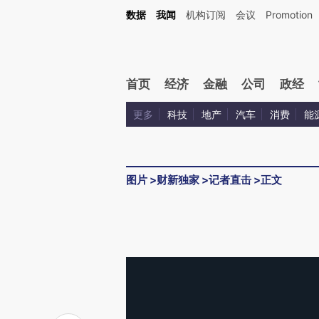
数据
我闻
机构订阅
会议
Promotion
首页
经济
金融
公司
政经
更多
科技
地产
汽车
消费
能
图片
>
财新独家
>
记者直击
>
正文