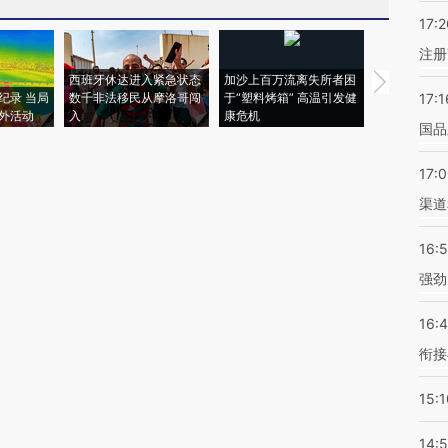
17:2
注册
西班牙休达进入紧急状态
加沙上百万流离失所者困
视线｜HYR
纪录 当局
数千非法移民从摩洛哥闯
于“塑料烤箱” 高温引发健
术：是什么
17:1
外活动
入
康危机
心“花钱找虐
国品
17:
渠道
16:
强劲
16:
衔接
15:1
14: