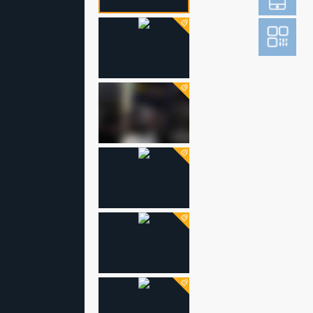
登
成为财新m
图片