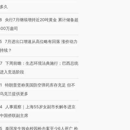
多久
跨国走私7万
视线｜被称为“蟑螂”的印
视线｜“入侵”还是“人道危
检体内含3种
8
央行7月继续增持近20吨黄金 累计储备超
度Z世代 用街头抗争将教
机”？难民潮撕裂西班牙
秘鲁纳斯
育部长拱下台
飞地休达
13人遇难
600万盎司
5
7月进出口增速从高位略有回落 涨价动力
持续？
07
下周前瞻：生态环境法典施行；巴西总统
进入竞选阶段
1
特朗普坚称美国防空弹药库存充足 但不
乌克兰提供更多
24
人事观察｜上海55岁女副市长解冬进京
中国侨联副主席
45
泰国发生致命校园枪击案至少6人死亡 枪