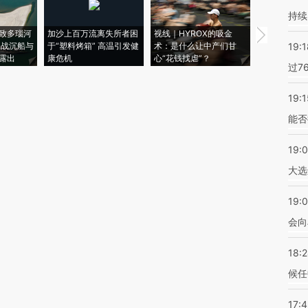
持续
致多瑙河
加沙上百万流离失所者困
视线｜HYROX的吸金
马航飞行员
二战沉船与
于“塑料烤箱” 高温引发健
术：是什么让中产们甘
粒摇头丸 尿
19:1
露出
康危机
心“花钱找虐”？
毒品
过7
19:1
能否
19:
大选
19:0
会向
18:
候任
17: