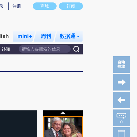
录
注册
商城
订阅
lish
mini+
周刊
数据通
讣闻
0